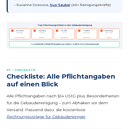
– Susanne Cicecüce,
Susi Sauber
(40+ Reinigungskräfte)
Top 5 Rechnungsfehler in der Gebäudereinigung
Kein Zeitraum
Vage Leistung
Nr.-Lücken
7 % statt 19 %
Excel-Rechnung
1
2
3
4
5
Nur „Februar“
„lt. Vertrag“
47 → 52
Falscher Satz
Nicht GoBD
Vorsteuer gefährdet
FA lehnt ab
Prüfungs-Alarm
Nachzahlung
Kein Beleg
✔ Lösung: Mendato füllt alle Pflichtangaben automatisch – GoBD-konform, E-Rechnung-ready
07 – CHECKLISTE
Checkliste: Alle Pflichtangaben
auf einen Blick
Alle Pflichtangaben nach §14 UStG plus Besonderheiten
für die Gebäudereinigung – zum Abhaken vor dem
Versand. Passend dazu: die kostenlose
Rechnungsvorlage für Gebäudereiniger
.