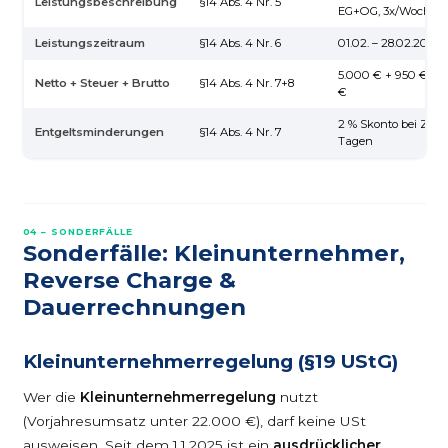
Leistungsbeschreibung
§14 Abs. 4 Nr. 5
EG+OG, 3x/Woche
Leistungszeitraum
§14 Abs. 4 Nr. 6
01.02. – 28.02.2026
5.000 € + 950 € (19
Netto + Steuer + Brutto
§14 Abs. 4 Nr. 7+8
€
2 % Skonto bei Zahl
Entgeltsminderungen
§14 Abs. 4 Nr. 7
Tagen
04 – SONDERFÄLLE
Sonderfälle: Kleinunternehmer,
Reverse Charge &
Dauerrechnungen
Kleinunternehmerregelung (§19 UStG)
Wer die
Kleinunternehmerregelung
nutzt
(Vorjahresumsatz unter 22.000 €), darf keine USt
ausweisen. Seit dem 1.1.2025 ist ein
ausdrücklicher