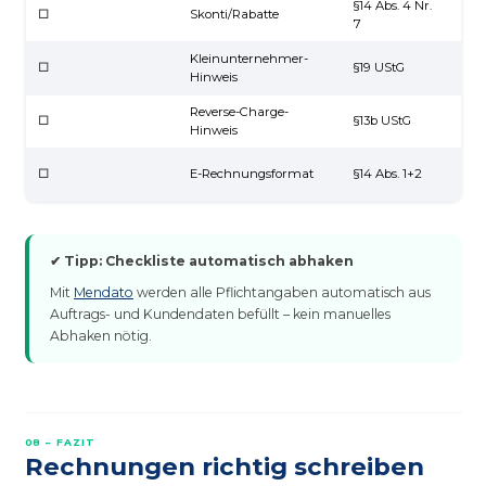
§14 Abs. 4 Nr.
☐
Skonti/Rabatte
Wen
7
Kleinunternehmer-
Pfli
☐
§19 UStG
Hinweis
01.
Reverse-Charge-
☐
§13b UStG
Bei
Hinweis
Ab 
☐
E-Rechnungsformat
§14 Abs. 1+2
Pfli
✔ Tipp: Checkliste automatisch abhaken
Mit
Mendato
werden alle Pflichtangaben automatisch aus
Auftrags- und Kundendaten befüllt – kein manuelles
Abhaken nötig.
08 – FAZIT
Rechnungen richtig schreiben