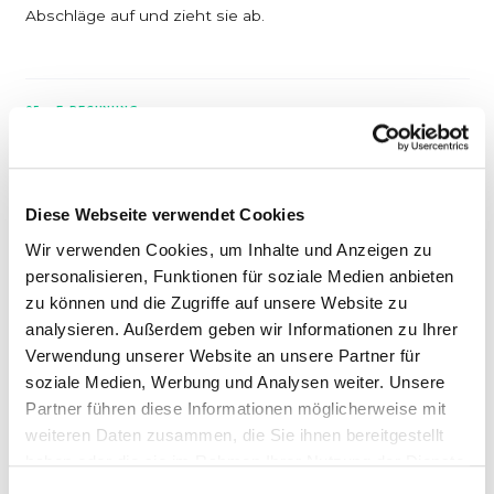
Abschläge auf und zieht sie ab.
05 – E-RECHNUNG
E-Rechnungspflicht – Was sich
seit 2025 ändert
Die
Pflichtangaben auf einer E-Rechnung
sind identisch
Diese Webseite verwendet Cookies
mit denen einer Papierrechnung – der Unterschied liegt
Wir verwenden Cookies, um Inhalte und Anzeigen zu
im Format. Das Wachstumschancengesetz (27.03.2024)
personalisieren, Funktionen für soziale Medien anbieten
hat die Regeln grundlegend geändert.
zu können und die Zugriffe auf unsere Website zu
analysieren. Außerdem geben wir Informationen zu Ihrer
Was ist eine „echte“ E-Rechnung?
Verwendung unserer Website an unsere Partner für
soziale Medien, Werbung und Analysen weiter. Unsere
Eine E-Rechnung ist
kein PDF
, sondern ein
Partner führen diese Informationen möglicherweise mit
strukturiertes elektronisches Format
für maschinelle
weiteren Daten zusammen, die Sie ihnen bereitgestellt
Verarbeitung:
haben oder die sie im Rahmen Ihrer Nutzung der Dienste
gesammelt haben.