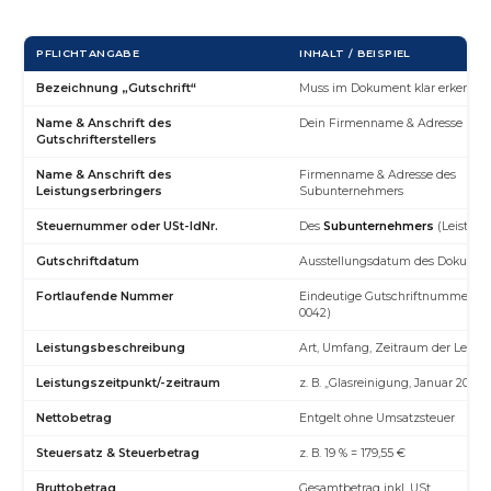
PFLICHTANGABE
INHALT / BEISPIEL
Bezeichnung „Gutschrift“
Muss im Dokument klar erkennba
Name & Anschrift des
Dein Firmenname & Adresse (Auf
Gutschrifterstellers
Name & Anschrift des
Firmenname & Adresse des
Leistungserbringers
Subunternehmers
Steuernummer oder USt-IdNr.
Des
Subunternehmers
(Leistung
Gutschriftdatum
Ausstellungsdatum des Dokumen
Fortlaufende Nummer
Eindeutige Gutschriftnummer (z.
0042)
Leistungsbeschreibung
Art, Umfang, Zeitraum der Leist
Leistungszeitpunkt/-zeitraum
z. B. „Glasreinigung, Januar 2026“
Nettobetrag
Entgelt ohne Umsatzsteuer
Steuersatz & Steuerbetrag
z. B. 19 % = 179,55 €
Bruttobetrag
Gesamtbetrag inkl. USt