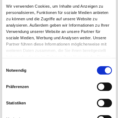
Du erfasst (oder lässt erfassen), welche Einsätze in
Wir verwenden Cookies, um Inhalte und Anzeigen zu
welchen Objekten mit wie vielen Stunden stattgefunden
personalisieren, Funktionen für soziale Medien anbieten
haben. Idealerweise über eine digitale
Branchensoftware
zu können und die Zugriffe auf unsere Website zu
mit Zeiterfassung.
analysieren. Außerdem geben wir Informationen zu Ihrer
Verwendung unserer Website an unsere Partner für
Daten prüfen
soziale Medien, Werbung und Analysen weiter. Unsere
Stimmen die erfassten Stunden mit der
Einsatzplanung
Partner führen diese Informationen möglicherweise mit
überein? Gibt es Abweichungen, Fehlzeiten oder
weiteren Daten zusammen, die Sie ihnen bereitgestellt
Sonderleistungen? Kläre Unstimmigkeiten
vor
der
haben oder die sie im Rahmen Ihrer Nutzung der Dienste
Gutschrifterstellung.
gesammelt haben.
Einwilligungsauswahl
Notwendig
Gutschrift erstellen
Erstelle das Gutschrift-Dokument mit allen
Pflichtangaben (siehe Abschnitt 04). Achte besonders auf
Präferenzen
die korrekte Steuernummer des Subunternehmers und
die Bezeichnung „Gutschrift“. Berechne: Stunden ×
Statistiken
Stundenverrechnungssatz
= Nettobetrag.
Gutschrift übermitteln