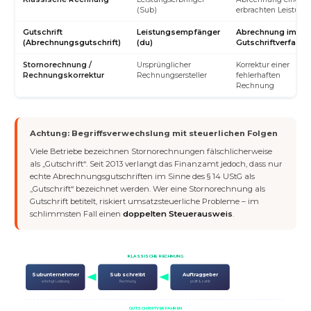
(Sub)
erbrachten Leistung
Gutschrift
Leistungsempfänger
Abrechnung im
(Abrechnungsgutschrift)
(du)
Gutschriftverfahre
Stornorechnung /
Ursprünglicher
Korrektur einer
Rechnungskorrektur
Rechnungsersteller
fehlerhaften
Rechnung
Achtung: Begriffsverwechslung mit steuerlichen Folgen
Viele Betriebe bezeichnen Stornorechnungen fälschlicherweise
als „Gutschrift“. Seit 2013 verlangt das Finanzamt jedoch, dass nur
echte Abrechnungsgutschriften im Sinne des § 14 UStG als
„Gutschrift“ bezeichnet werden. Wer eine Stornorechnung als
Gutschrift betitelt, riskiert umsatzsteuerliche Probleme – im
schlimmsten Fall einen
doppelten Steuerausweis
.
KLASSISCHE RECHNUNG
Subunternehmer
Sub schreibt
Auftraggeber
erbringt Leistung
Rechnung
prüft & zahlt
GUTSCHRIFTVERFAHREN