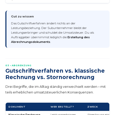
Gut zu wissen
Das Gutschriftverfahren ändert nichts an der
Leistungsbeziehung. Der Subunternehmer bleibt der
Leistungserbringer und schuldet die Umsatzsteuer. Du als
Auftraggeber übernimmst lediglich die
Erstellung des
Abrechnungsdokuments
.
03 – ABGRENZUNG
Gutschriftverfahren vs. klassische
Rechnung vs. Stornorechnung
Drei Begriffe, die im Alltag ständig verwechselt werden – mit
teils erheblichen umsatzsteuerlichen Konsequenzen.
DOKUMENT
WER ERSTELLT?
ZWECK
Klassische Rechnung
Leistungserbringer
Abrechnung einer