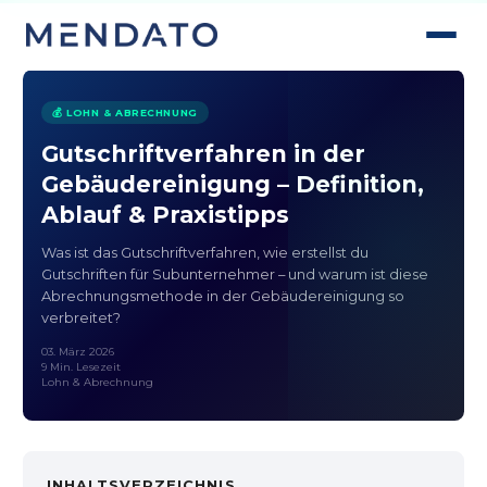
💰 LOHN & ABRECHNUNG
Gutschriftverfahren in der
Gebäudereinigung – Definition,
Ablauf & Praxistipps
Was ist das Gutschriftverfahren, wie erstellst du
Gutschriften für Subunternehmer – und warum ist diese
Abrechnungsmethode in der Gebäudereinigung so
verbreitet?
03. März 2026
9 Min. Lesezeit
Lohn & Abrechnung
INHALTSVERZEICHNIS