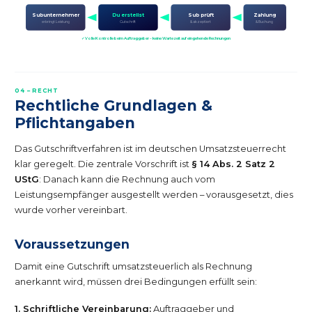
Subunternehmer
Du erstellst
Sub prüft
Zahlung
erbringt Leistung
Gutschrift
& akzeptiert
& Buchung
✓ Volle Kontrolle beim Auftraggeber – keine Wartezeit auf eingehende Rechnungen
04 – RECHT
Rechtliche Grundlagen &
Pflichtangaben
Das Gutschriftverfahren ist im deutschen Umsatzsteuerrecht
klar geregelt. Die zentrale Vorschrift ist
§ 14 Abs. 2 Satz 2
UStG
: Danach kann die Rechnung auch vom
Leistungsempfänger ausgestellt werden – vorausgesetzt, dies
wurde vorher vereinbart.
Voraussetzungen
Damit eine Gutschrift umsatzsteuerlich als Rechnung
anerkannt wird, müssen drei Bedingungen erfüllt sein:
1. Schriftliche Vereinbarung:
Auftraggeber und