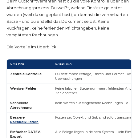
Beim Gutschriftverfahren hast du die volle Kontrolle über den
Abrechnungsprozess. Du weißt, welche Einsätze geleistet
wurden (weil du sie geplant hast), du kennst die vereinbarten
Sätze – und du erstellst das Dokument selbst. Keine
Rückfragen, keine fehlenden Pflichtangaben, keine
verspäteten Rechnungen.
Die Vorteile im Überblick:
VORTEIL
WIRKUNG
Zentrale Kontrolle
Du bestimmst Beträge, Fristen und Format – keine
Überraschungen
Weniger Fehler
Keine falschen Steuernummern, fehlenden Angabe
Zahlendreher
Schnellere
Kein Warten auf eingehende Rechnungen – du erstel
Abrechnung
Bessere
Kosten pro Objekt und Sub sind sofort transparent
Nachkalkulation
Einfacher DATEV-
Alle Belege liegen in deinem System – kein Einsam
Export