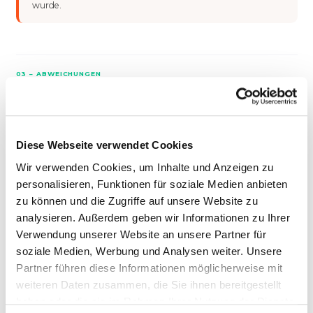
wurde.
03 – ABWEICHUNGEN
Häufigste Ursachen für
Planabweichungen
Zeitabweichung:
Mitarbeitende brauchen länger als
Diese Webseite verwendet Cookies
kalkuliert. Ursachen: unrealistische Leistungswerte,
Wir verwenden Cookies, um Inhalte und Anzeigen zu
schlechte Einarbeitung, falsche
Aufmaße
.
personalisieren, Funktionen für soziale Medien anbieten
Ungeplante Einsätze:
Sonderreinigungen, Nacharbeiten
zu können und die Zugriffe auf unsere Website zu
nach Reklamationen, zusätzliche Vertretungseinsätze.
analysieren. Außerdem geben wir Informationen zu Ihrer
Verwendung unserer Website an unsere Partner für
Lohnkostensteigerung:
Tariferhöhungen oder
soziale Medien, Werbung und Analysen weiter. Unsere
Mindestlohnanpassungen, die nicht an den Kunden
Partner führen diese Informationen möglicherweise mit
weitergegeben wurden.
weiteren Daten zusammen, die Sie ihnen bereitgestellt
haben oder die sie im Rahmen Ihrer Nutzung der Dienste
Materialkosten:
Preiserhöhungen bei Reinigungsmitteln