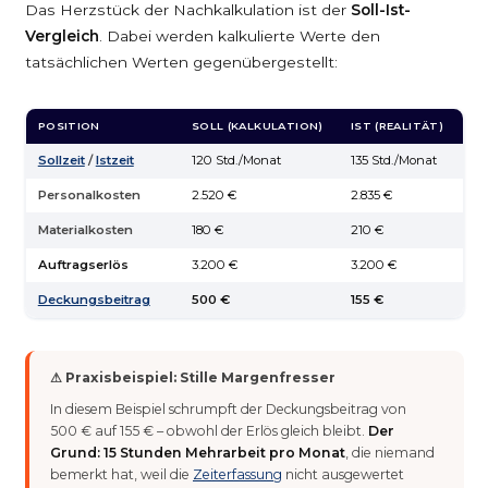
Das Herzstück der Nachkalkulation ist der
Soll-Ist-
Vergleich
. Dabei werden kalkulierte Werte den
tatsächlichen Werten gegenübergestellt:
POSITION
SOLL (KALKULATION)
IST (REALITÄT)
AB
Sollzeit
/
Istzeit
120 Std./Monat
135 Std./Monat
+1
Personalkosten
2.520 €
2.835 €
+3
Materialkosten
180 €
210 €
+3
Auftragserlös
3.200 €
3.200 €
0
Deckungsbeitrag
500 €
155 €
–3
⚠ Praxisbeispiel: Stille Margenfresser
In diesem Beispiel schrumpft der Deckungsbeitrag von
500 € auf 155 € – obwohl der Erlös gleich bleibt.
Der
Grund: 15 Stunden Mehrarbeit pro Monat
, die niemand
bemerkt hat, weil die
Zeiterfassung
nicht ausgewertet