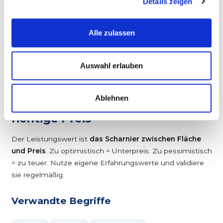
Details zeigen
✓ Mendato-Vorteil
Alle zulassen
Deine Leistungswerte werden
laufend gegen die Realität
geprüft
. So kalkulierst du mit jedem Auftrag präziser.
Auswahl erlauben
05 – FAZIT
Ablehnen
Der richtige Leistungswert = der
richtige Preis
Der Leistungswert ist
das Scharnier zwischen Fläche
und Preis
. Zu optimistisch = Unterpreis. Zu pessimistisch
= zu teuer. Nutze eigene Erfahrungswerte und validiere
sie regelmäßig.
Verwandte Begriffe