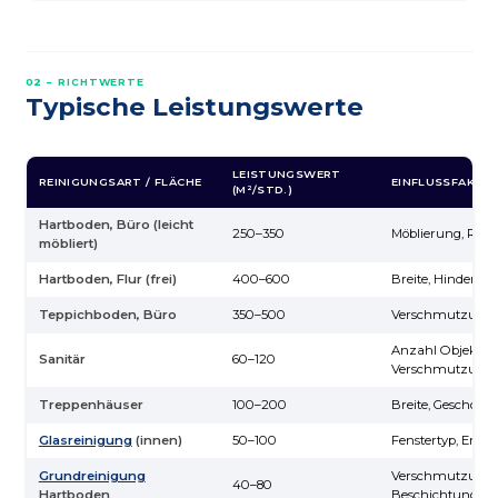
02 – RICHTWERTE
Typische Leistungswerte
LEISTUNGSWERT
REINIGUNGSART / FLÄCHE
EINFLUSSFAKTO
(M²/STD.)
Hartboden, Büro (leicht
250–350
Möblierung, Ra
möbliert)
Hartboden, Flur (frei)
400–600
Breite, Hindernis
Teppichboden, Büro
350–500
Verschmutzung, 
Anzahl Objekte,
Sanitär
60–120
Verschmutzung
Treppenhäuser
100–200
Breite, Geschosse
Glasreinigung
(innen)
50–100
Fenstertyp, Errei
Grundreinigung
Verschmutzungs
40–80
Hartboden
Beschichtung