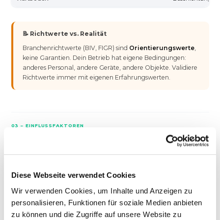
📝 Richtwerte vs. Realität
Branchenrichtwerte (BIV, FIGR) sind
Orientierungswerte
,
keine Garantien. Dein Betrieb hat eigene Bedingungen:
anderes Personal, andere Geräte, andere Objekte. Validiere
Richtwerte immer mit eigenen Erfahrungswerten.
03 – EINFLUSSFAKTOREN
Was den Leistungswert
beeinflusst
Bodenbelag:
Hartboden ist schneller als Teppich (bei
Diese Webseite verwendet Cookies
Unterhaltsreinigung
). Fliesen brauchen mehr Aufwand als
Wir verwenden Cookies, um Inhalte und Anzeigen zu
Linoleum.
personalisieren, Funktionen für soziale Medien anbieten
zu können und die Zugriffe auf unsere Website zu
Möblierung:
Leere Räume = hoher Leistungswert.