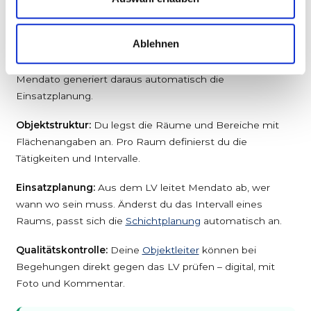
verwalten
In Mendato wird das Leistungsverzeichnis
direkt am
Ablehnen
Auftrag
hinterlegt. Das bedeutet: Du definierst pro
Objekt die Räume, Tätigkeiten und Intervalle – und
Mendato generiert daraus automatisch die
Einsatzplanung.
Objektstruktur:
Du legst die Räume und Bereiche mit
Flächenangaben an. Pro Raum definierst du die
Tätigkeiten und Intervalle.
Einsatzplanung:
Aus dem LV leitet Mendato ab, wer
wann wo sein muss. Änderst du das Intervall eines
Raums, passt sich die
Schichtplanung
automatisch an.
Qualitätskontrolle:
Deine
Objektleiter
können bei
Begehungen direkt gegen das LV prüfen – digital, mit
Foto und Kommentar.