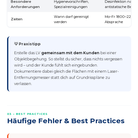
Besondere
Hygienevorschriften,
Desinfektion nach 
Anforderungen
Spezialreinigungen
antistatische Beha
Wann darf gereinigt
Mo–Fr 18:00–22:00,
Zeiten
werden
Absprache
💡 Praxistipp
Erstelle das LV
gemeinsam mit dem Kunden
bei einer
Objektbegehung. So stellst du sicher, dass nichts vergessen
wird – und der Kunde fühlt sich eingebunden.
Dokumentiere dabei gleich die Flächen mit einem Laser-
Entfernungsmesser statt dich auf Grundrisspläne zu
verlassen.
03 – BEST PRACTICES
Häufige Fehler & Best Practices