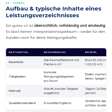
02 – AUFBAU
Aufbau & typische Inhalte eines
Leistungsverzeichnisses
Ein gutes LV ist
übersichtlich, vollständig und eindeutig
.
Es lässt keinen Interpretationsspielraum – weder für den
Kunden noch für deine Reinigungskräfte.
BESTANDTEIL
BESCHREIBUNG
BEISPIEL
Alle Räume/Bereiche mit
Büro EG (45 m²),
Raumliste
Fläche in m²
1. OG (12 m²)
Konkrete
Boden wischen, Pa
Tätigkeiten
Reinigungstätigkeiten
leeren, Spiegel rein
pro Raum
Wie oft wird die Tätigkeit
Täglich, 2x/Woche,
Intervall
ausgeführt
jährlich
Streifenfrei, desinfiz
Qualitätsstandard
Erwartetes Ergebnis
sichtbar sauber