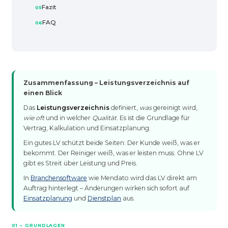
Fazit
FAQ
Zusammenfassung – Leistungsverzeichnis auf
einen Blick
Das
Leistungsverzeichnis
definiert,
was
gereinigt wird,
wie oft
und in welcher
Qualität
. Es ist die Grundlage für
Vertrag, Kalkulation und Einsatzplanung.
Ein gutes LV schützt beide Seiten: Der Kunde weiß, was er
bekommt. Der Reiniger weiß, was er leisten muss. Ohne LV
gibt es Streit über Leistung und Preis.
In
Branchensoftware
wie Mendato wird das LV direkt am
Auftrag hinterlegt – Änderungen wirken sich sofort auf
Einsatzplanung
und
Dienstplan
aus.
01 – GRUNDLAGEN