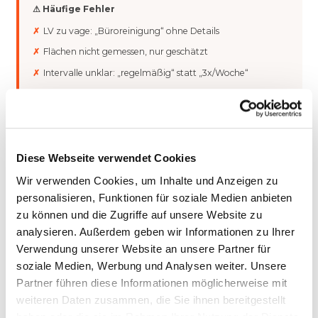
⚠ Häufige Fehler
LV zu vage: „Büroreinigung“ ohne Details
Flächen nicht gemessen, nur geschätzt
Intervalle unklar: „regelmäßig“ statt „3x/Woche“
Keine Zeiten definiert (Konflikte mit Nutzern)
LV einmal erstellt und nie aktualisiert
Diese Webseite verwendet Cookies
✔ Best Practices
Wir verwenden Cookies, um Inhalte und Anzeigen zu
Jeder Raum einzeln aufgeführt mit m²
personalisieren, Funktionen für soziale Medien anbieten
Tätigkeiten konkret benannt (nicht „reinigen“)
zu können und die Zugriffe auf unsere Website zu
analysieren. Außerdem geben wir Informationen zu Ihrer
Intervalle als Frequenz (3x/Wo, 1x/Mo)
Verwendung unserer Website an unsere Partner für
Reinigungszeiten verbindlich festgelegt
soziale Medien, Werbung und Analysen weiter. Unsere
Jährliche Überprüfung mit dem Kunden
Partner führen diese Informationen möglicherweise mit
weiteren Daten zusammen, die Sie ihnen bereitgestellt
haben oder die sie im Rahmen Ihrer Nutzung der Dienste