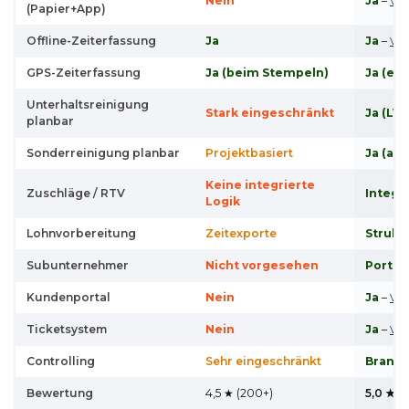
Nein
Ja
–
Vid
(Papier+App)
Offline-Zeiterfassung
Ja
Ja
–
Vid
GPS-Zeiterfassung
Ja (beim Stempeln)
Ja (ei
Unterhaltsreinigung
Stark eingeschränkt
Ja (LV-
planbar
Sonderreinigung planbar
Projektbasiert
Ja (au
Keine integrierte
Zuschläge / RTV
Integri
Logik
Lohnvorbereitung
Zeitexporte
Struktu
Subunternehmer
Nicht vorgesehen
Portal 
Kundenportal
Nein
Ja
–
Vid
Ticketsystem
Nein
Ja
–
Vid
Controlling
Sehr eingeschränkt
Branch
Bewertung
4,5 ★ (200+)
5,0 ★ (