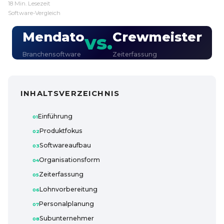
18 Min. Lesezeit
Software-Vergleich
Mendato
Crewmeister
vs.
Branchensoftware
Zeiterfassung
INHALTSVERZEICHNIS
Einführung
Produktfokus
Softwareaufbau
Organisationsform
Zeiterfassung
Lohnvorbereitung
Personalplanung
Subunternehmer