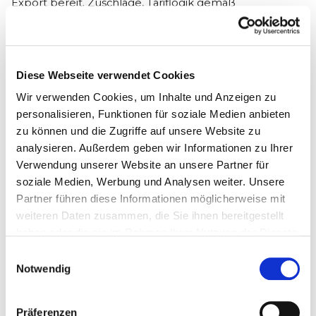
Export bereit. Zuschläge, Tariflogik gemäß
Rahmentarifvertrag
und Sonderfälle werden extern
gepflegt. Für einfache Strukturen kann das ausreichen,
mit steigender Komplexität wächst der
Abstimmungsaufwand.
Diese Webseite verwendet Cookies
Wir verwenden Cookies, um Inhalte und Anzeigen zu
Mendato
bereitet Lohndaten strukturiert auf: Zeiten
personalisieren, Funktionen für soziale Medien anbieten
entstehen auf Basis von Aufträgen und geplanten
zu können und die Zugriffe auf unsere Website zu
Schichten, inklusive Abwesenheiten und Zuschlägen.
analysieren. Außerdem geben wir Informationen zu Ihrer
Der Export an DATEV, LODAS oder den Steuerberater
Verwendung unserer Website an unsere Partner für
erfolgt über die
Mendato Buchhaltung
. (
Video:
soziale Medien, Werbung und Analysen weiter. Unsere
Lohndaten-Export
)
Partner führen diese Informationen möglicherweise mit
weiteren Daten zusammen, die Sie ihnen bereitgestellt
haben oder die sie im Rahmen Ihrer Nutzung der Dienste
Praxis-Vorteil Mendato
gesammelt haben.
Einwilligungsauswahl
Der
Rahmentarifvertrag
für die Gebäudereinigung ist
Notwendig
gemäß
AEntG
allgemeinverbindlich. Mendato bildet
diese Zuschlagslogik direkt ab – das spart Nacharbeit
und reduziert Fehler bei der Lohnübergabe.
Präferenzen