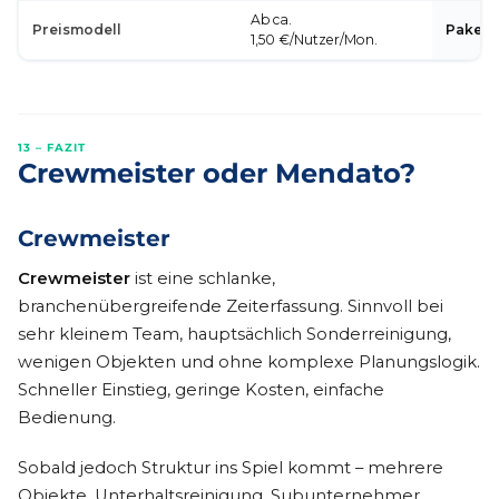
Ab ca.
Preismodell
Paketp
1,50 €/Nutzer/Mon.
13 – FAZIT
Crewmeister oder Mendato?
Crewmeister
Crewmeister
ist eine schlanke,
branchenübergreifende Zeiterfassung. Sinnvoll bei
sehr kleinem Team, hauptsächlich Sonderreinigung,
wenigen Objekten und ohne komplexe Planungslogik.
Schneller Einstieg, geringe Kosten, einfache
Bedienung.
Sobald jedoch Struktur ins Spiel kommt – mehrere
Objekte, Unterhaltsreinigung, Subunternehmer,