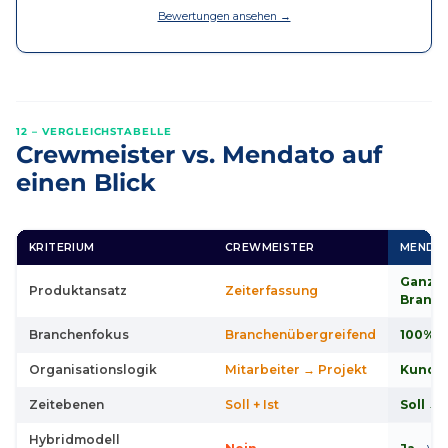
Bewertungen ansehen →
12 – VERGLEICHSTABELLE
Crewmeister vs. Mendato auf
einen Blick
KRITERIUM
CREWMEISTER
MENDA
Ganzhe
Produktansatz
Zeiterfassung
Branc
Branchenfokus
Branchenübergreifend
100% 
Organisationslogik
Mitarbeiter → Projekt
Kunde 
Zeitebenen
Soll + Ist
Soll → 
Hybridmodell