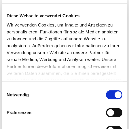
Typische Probleme ohne System
Kündigungsfristen verpasst. Preisänderungen nicht
Diese Webseite verwendet Cookies
weitergegeben. Sonderwünsche vergessen. Rechnungen
Wir verwenden Cookies, um Inhalte und Anzeigen zu
mit falschem Betrag.
All das passiert, wenn
personalisieren, Funktionen für soziale Medien anbieten
Auftragsdaten verstreut
in E-Mails, Ordnern und Köpfen
zu können und die Zugriffe auf unsere Website zu
liegen.
analysieren. Außerdem geben wir Informationen zu Ihrer
Verwendung unserer Website an unsere Partner für
soziale Medien, Werbung und Analysen weiter. Unsere
04 – MENDATO
Partner führen diese Informationen möglicherweise mit
Auftragsverwaltung mit
weiteren Daten zusammen, die Sie ihnen bereitgestellt
Mendato
haben oder die sie im Rahmen Ihrer Nutzung der Dienste
gesammelt haben.
Einwilligungsauswahl
Notwendig
✓ Mendato-Vorteil
Ein Auftrag, alle Daten.
Kunde, Objekt, Kalkulation,
Einsatzplan, Zeiten, Rechnungen – alles verknüpft.
Präferenzen
Kündigungsfristen-Warnung inklusive.