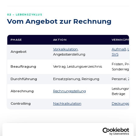
02 – LEBENSZYKLUS
Vom Angebot zur Rechnung
PHASE
AKTION
VERKNÜPFTE 
Vorkalkulation
,
Aufmaß
,
Leis
Angebot
Angebotserstellung
SVS
Fristen, Preise,
Beauftragung
Vertrag, Leistungsverzeichnis
Sonderregeln
Durchführung
Einsatzplanung, Reinigung
Personal, Zeite
Leistungsnach
Abrechnung
Rechnungsstellung
Beträge
Controlling
Nachkalkulation
Deckungsbeit
03 – PRAXIS