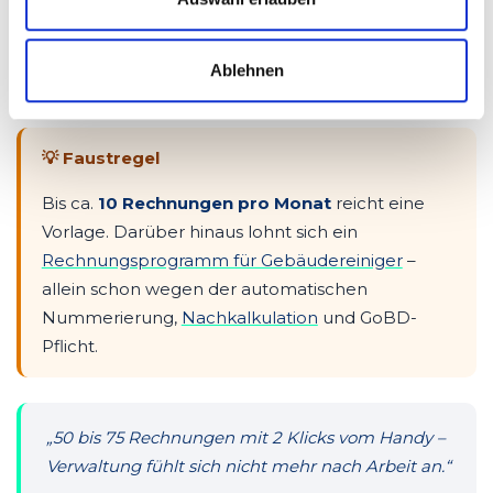
E-Rechnung-ready (
XRechnung
+
ZUGFeRD
)
DATEV-Export mit einem Klick
Direkt aus
Auftrags-
und Zeitdaten
Ablehnen
💡 Faustregel
Bis ca.
10 Rechnungen pro Monat
reicht eine
Vorlage. Darüber hinaus lohnt sich ein
Rechnungsprogramm für Gebäudereiniger
–
allein schon wegen der automatischen
Nummerierung,
Nachkalkulation
und GoBD-
Pflicht.
„50 bis 75 Rechnungen mit 2 Klicks vom Handy –
Verwaltung fühlt sich nicht mehr nach Arbeit an.“