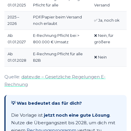
01.01.2025
Pflicht für alle
Versand
2025 –
PDF/Papier beim Versand
✅ Ja, noch ok
2026
noch erlaubt
Ab
E-Rechnung Pflicht bei >
❌ Nein, für
01.01.2027
800.000 € Umsatz
größere
Ab
E-Rechnung Pflicht für alle
❌ Nein
01.01.2028
B2B
Quelle:
datev.de – Gesetzliche Regelungen E-
Rechnung
💡 Was bedeutet das für dich?
Die Vorlage ist
jetzt noch eine gute Lösung
.
Nutze die Übergangszeit bis 2028, um dich mit
einem
Rechnungsprogramm
vertraut zu