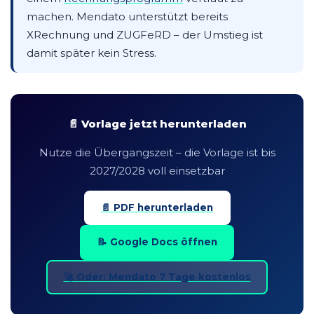
machen. Mendato unterstützt bereits
XRechnung und ZUGFeRD – der Umstieg ist
damit später kein Stress.
📄 Vorlage jetzt herunterladen
Nutze die Übergangszeit – die Vorlage ist bis
2027/2028 voll einsetzbar
📄 PDF herunterladen
📝 Google Docs öffnen
🚀 Oder: Mendato 7 Tage kostenlos