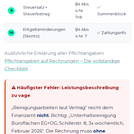
§14 Abs.
Steuersatz +
✅
9
4 Nr.
Steuerbetrag
Summenblock
7+8
Entgeltsminderungen
§14 Abs.
10
✅ Zahlungsinfo
(Skonto)
4 Nr. 7
Ausführliche Erklärung aller Pflichtangaben:
Pflichtangaben auf Rechnungen – Die vollständige
Checkliste
⚠ Häufigster Fehler: Leistungsbeschreibung
zu vage
„Reinigungsarbeiten laut Vertrag“ reicht dem
Finanzamt
nicht
. Richtig: „Unterhaltsreinigung
Büroflächen EG+OG, Schillerstr. 8, 3x wöchentlich,
Februar 2026“. Die Rechnung muss
ohne