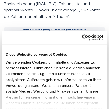
Bankverbindung (IBAN, BIC), Zahlungsziel und
optional Skonto-Hinweis. In der Vorlage: „2 % Skonto
bei Zahlung innerhalb von 7 Tagen“.
Aufbau der Rechnungsvorlage – Alle Pflichtangaben auf einen Blick
Name + Anschrift + USt-IdNr.
1
CleanPro Gebäudeservice GmbH
Leistender (Kopfbereich)
Name + Anschrift Empfänger
Empfänger
RE-Nr. | Datum | Zeitraum
2
Vollständige Firmierung
Müller Immobilien GmbH
RE-2026-0312
Datum + Nr. + Zeitraum
4
Rechnungsnr. fortlaufend!
Pos. | Beschreibung | Menge | Preis
1 | Unterhaltsreinigung EG, 3x/Wo
Leistungsbeschreibung
2 | Unterhaltsreinigung OG, 3x/Wo
6
Art + Objekt + Häufigkeit
3 | Treppenhausreinigung, 1x/Wo
Netto:
5.000,00 €
Netto + USt + Brutto
8
USt 19 %:
950,00 €
Reinigung = immer 19 %
Brutto:
5.950,00 €
Diese Webseite verwendet Cookies
Zahlungsinfo + Skonto
9
IBAN: DE89... | Zahlungsziel: 14 Tage | 2% Skonto in 7 Tagen
Bankverbindung + Zahlungsziel
Wir verwenden Cookies, um Inhalte und Anzeigen zu
personalisieren, Funktionen für soziale Medien anbieten
04 – VERGLEICH
zu können und die Zugriffe auf unsere Website zu
Rechnungsvorlage vs.
analysieren. Außerdem geben wir Informationen zu Ihrer
Rechnungssoftware
Verwendung unserer Website an unsere Partner für
soziale Medien, Werbung und Analysen weiter. Unsere
Eine Vorlage ist ein guter Start – besonders für kleine
Partner führen diese Informationen möglicherweise mit
Betriebe, die wenige Rechnungen pro Monat
weiteren Daten zusammen, die Sie ihnen bereitgestellt
schreiben. Ab einer gewissen Größe stößt du aber an
haben oder die sie im Rahmen Ihrer Nutzung der Dienste