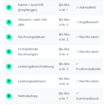
Name + Anschrift
§14 Abs.
2
✅ Adressfeld
(Empfänger)
4 Nr. 1
Steuernr. oder USt-
§14 Abs.
3
✅ Kopfbereich
IdNr.
4 Nr. 2
§14 Abs.
4
Rechnungsdatum
✅ Rechts oben
4 Nr. 3
Fortlaufende
§14 Abs.
5
✅ Rechts oben
Rechnungsnr.
4 Nr. 4
§14 Abs.
✅
6
Leistungsbeschreibung
4 Nr. 5
Positionstabelle
§14 Abs.
7
Leistungszeitraum
✅ Rechts oben
4 Nr. 6
§14 Abs.
✅
8
Nettobetrag
4 Nr. 7
Summenblock