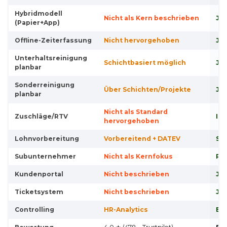
Hybridmodell
Nicht als Kern beschrieben
Ja
(Papier+App)
Offline-Zeiterfassung
Nicht hervorgehoben
Ja
Unterhaltsreinigung
Schichtbasiert möglich
Ja 
planbar
Sonderreinigung
Über Schichten/Projekte
Ja 
planbar
Nicht als Standard
Zuschläge/RTV
Int
hervorgehoben
Lohnvorbereitung
Vorbereitend + DATEV
Str
Subunternehmer
Nicht als Kernfokus
Por
Kundenportal
Nicht beschrieben
Ja
Ticketsystem
Nicht beschrieben
Ja
Controlling
HR-Analytics
Br