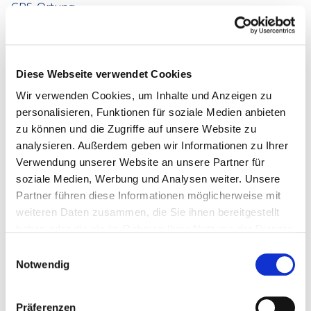
GPS-Ortung
&x26A0; Ohne Branchensoftware
Diese Webseite verwendet Cookies
Stundenzettel manuell übertragen
Wir verwenden Cookies, um Inhalte und Anzeigen zu
Keine Offline-Erfassung im Keller/Tiefgarage
personalisieren, Funktionen für soziale Medien anbieten
zu können und die Zugriffe auf unsere Website zu
Sprachbarrieren bei der Bedienung
analysieren. Außerdem geben wir Informationen zu Ihrer
GPS-Nachweise fehlen beim Kunden
Verwendung unserer Website an unsere Partner für
soziale Medien, Werbung und Analysen weiter. Unsere
Partner führen diese Informationen möglicherweise mit
weiteren Daten zusammen, die Sie ihnen bereitgestellt
&x2713; Mit Mendato
haben oder die sie im Rahmen Ihrer Nutzung der Dienste
gesammelt haben.
Stundenzettel-Import + digitale Erfassung
Einwilligungsauswahl
Notwendig
Offline-fähige App synchronisiert automatisch
16 Sprachen in der mobilen App
Präferenzen