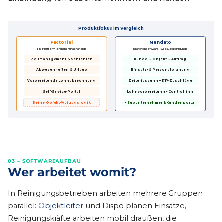
Produktfokus im Vergleich
Factorial
Mendato
HR-Plattform (branchenunabhängig)
Branchensoftware (Gebäudereinigung)
Zeitmanagement & Schichten
Kunde → Objekt → Auftrag
Abwesenheiten & Urlaub
Einsatz- & Personalplanung
Vorbereitende Lohnabrechnung
Zeiterfassung + RTV-Zuschläge
Self-Service-Portal
Lohnvorbereitung + Controlling
Keine Objekt-/Auftragslogik
+ Subunternehmer & Kundenportal
03 – SOFTWAREAUFBAU
Wer arbeitet womit?
In Reinigungsbetrieben arbeiten mehrere Gruppen
parallel:
Objektleiter
und Dispo planen Einsätze,
Reinigungskräfte arbeiten mobil draußen, die