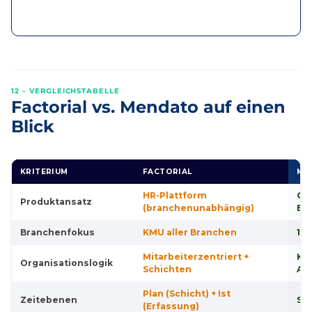
12 – VERGLEICHSTABELLE
Factorial vs. Mendato auf einen
Blick
KRITERIUM
FACTORIAL
ME
HR-Plattform
Ga
Produktansatz
(branchenunabhängig)
Br
Branchenfokus
KMU aller Branchen
10
Mitarbeiterzentriert +
Ku
Organisationslogik
Schichten
Au
Plan (Schicht) + Ist
Zeitebenen
Sol
(Erfassung)