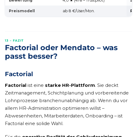
Bewertung
4,0 ★ (478 – Trustpilot)
5,0
Preismodell
ab 8 €/User/Mon.
Pak
13 – FAZIT
Factorial oder Mendato – was
passt besser?
Factorial
Factorial
ist eine
starke HR-Plattform
. Sie deckt
Zeitmanagement, Schichtplanung und vorbereitende
Lohnprozesse branchenunabhängig ab. Wenn du vor
allem HR-Administration optimieren willst –
Abwesenheiten, Mitarbeiterdaten, Onboarding – ist
Factorial eine solide Wahl.
Für die
operative Realität der Gebäudereinigung