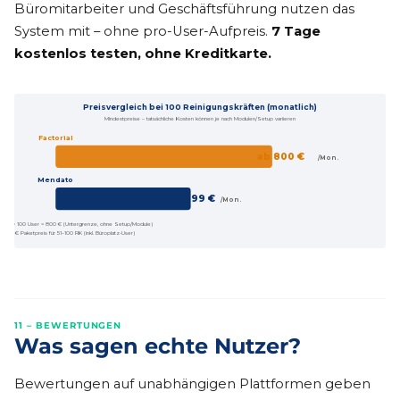
Büromitarbeiter und Geschäftsführung nutzen das
System mit – ohne pro-User-Aufpreis.
7 Tage
kostenlos testen, ohne Kreditkarte.
Preisvergleich bei 100 Reinigungskräften (monatlich)
Mindestpreise – tatsächliche Kosten können je nach Modulen/Setup variieren
Factorial
ab 800 €
/Mon.
Mendato
499 €
/Mon.
 €/User × 100 User = 800 € (Untergrenze, ohne Setup/Module)
499 € Paketpreis für 51–100 RK (inkl. Büroplatz-User)
11 – BEWERTUNGEN
Was sagen echte Nutzer?
Bewertungen auf unabhängigen Plattformen geben