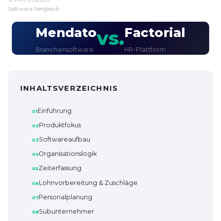
Software-Vergleich
Mendato
Factorial
vs.
Branchensoftware
HR-Plattform
INHALTSVERZEICHNIS
Einführung
Produktfokus
Softwareaufbau
Organisationslogik
Zeiterfassung
Lohnvorbereitung & Zuschläge
Personalplanung
Subunternehmer