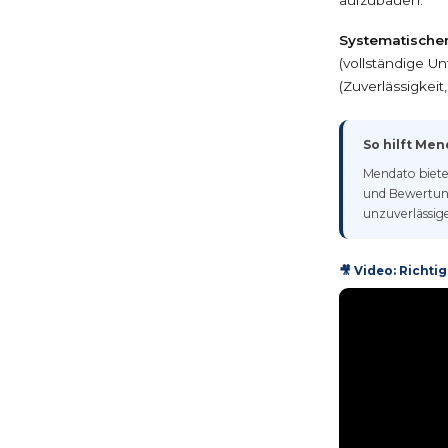
Systematischer
(vollständige U
(Zuverlässigkei
So hilft Me
Mendato biete
und Bewertunge
unzuverlässige
🎥 Video: Richtig