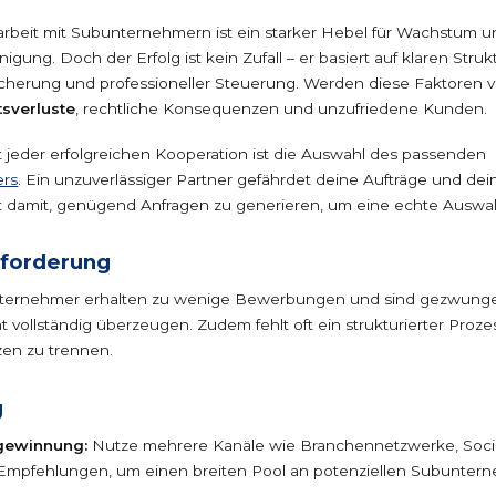
eit mit Subunternehmern ist ein starker Hebel für Wachstum und 
gung. Doch der Erfolg ist kein Zufall – er basiert auf klaren Struk
icherung und professioneller Steuerung. Werden diese Faktoren v
tsverluste
, rechtliche Konsequenzen und unzufriedene Kunden.
jeder erfolgreichen Kooperation ist die Auswahl des passenden
rs
. Ein unzuverlässiger Partner gefährdet deine Aufträge und dei
t damit, genügend Anfragen zu generieren, um eine echte Auswa
sforderung
nternehmer erhalten zu wenige Bewerbungen und sind gezwunge
t vollständig überzeugen. Zudem fehlt oft ein strukturierter Proze
en zu trennen.
g
rgewinnung:
Nutze mehrere Kanäle wie Branchennetzwerke, Soci
Empfehlungen, um einen breiten Pool an potenziellen Subunter