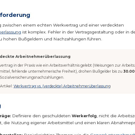
sforderung
 zwischen einem echten Werkvertrag und einer verdeckten
berlassung
ist komplex. Fehler in der Vertragsgestaltung oder in d
zu hohen Bußgeldern und Nachzahlungen führen.
erdeckte Arbeitnehmerüberlassung
ertrag in der Praxis wie ein Arbeitsverhältnis gelebt (Weisungen zur Arbeitsz
mittel, fehlende unternehmerische Freiheit), drohen Bußgelder bis zu
30.00
Sozialversicherungsnachzahlungen.
Artikel:
Werkvertrag vs. (verdeckte) Arbeitnehmerüberlassung
g
räge:
Definiere den geschuldeten
Werkerfolg
, nicht die Arbeitsz
t, die Nutzung eigener Arbeitsmittel und einen klaren Abnahmep
herstellen:
Berücksichtige Themen wie die
Generalunternehmerh