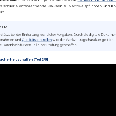
 schließe entsprechende Klauseln zu Nachweispflichten und Kon
in.
ndato
stützt bei der Einhaltung rechtlicher Vorgaben. Durch die digitale Dokume
Abnahmen und
Qualitätskontrollen
wird der Werkvertragscharakter gestärkt 
re Datenbasis für den Fall einer Prüfung geschaffen.
sicherheit schaffen (Teil 2/5)