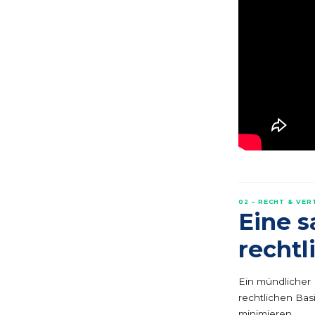
02 – RECHT & VE
Eine s
rechtl
Ein mündlicher 
rechtlichen Bas
minimieren.