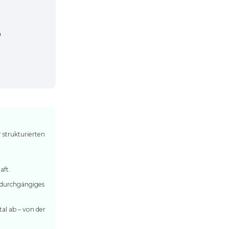
m
 strukturierten
aft.
n durchgängiges
al ab – von der