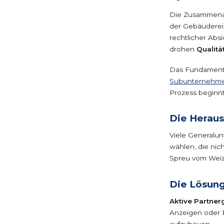
Die Zusammenarb
der Gebäudereini
rechtlicher Abs
drohen
Qualitä
Das Fundament 
Subunternehme
Prozess beginn
Die Herau
Viele Generalu
wählen, die nich
Spreu vom Weiz
Die Lösun
Aktive Partne
Anzeigen oder 
aufzubauen.