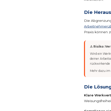
Die Herau
Die Abgrenzung
Arbeitnehmerü
Praxis können 
⚠ Risiko: V
Wird ein Werkv
deiner Arbeits
rückwirkende 
Mehr dazu im 
Die Lösun
Klare Werkvert
Weisungsfreihei
Compliance sic