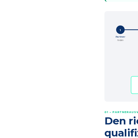
1
Partner
finden
01 – PARTNERAUS
Den ri
qualif