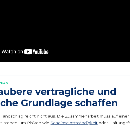
RTRAG
aubere vertragliche und
iche Grundlage schaffen
Handschlag reicht nicht aus. Die Zusammenarbeit muss auf einer
is stehen, um Risiken wie
Scheinselbstständigkeit
oder Haftungsfä