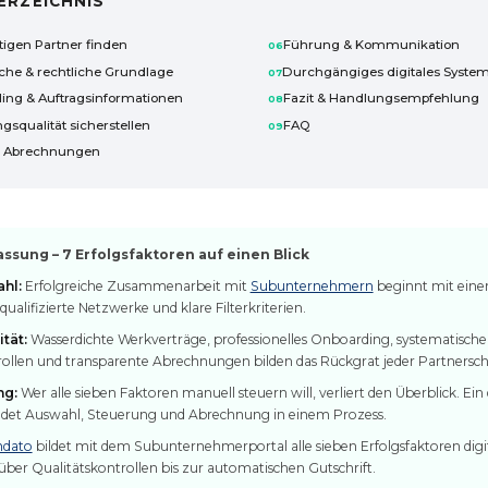
ERZEICHNIS
tigen Partner finden
Führung & Kommunikation
iche & rechtliche Grundlage
Durchgängiges digitales Syste
ing & Auftragsinformationen
Fazit & Handlungsempfehlung
gsqualität sicherstellen
FAQ
e Abrechnungen
sung – 7 Erfolgsfaktoren auf einen Blick
hl:
Erfolgreiche Zusammenarbeit mit
Subunternehmern
beginnt mit einer
ualifizierte Netzwerke und klare Filterkriterien.
tät:
Wasserdichte Werkverträge, professionelles Onboarding, systematische
rollen und transparente Abrechnungen bilden das Rückgrat jeder Partnersch
ng:
Wer alle sieben Faktoren manuell steuern will, verliert den Überblick. Ei
det Auswahl, Steuerung und Abrechnung in einem Prozess.
dato
bildet mit dem Subunternehmerportal alle sieben Erfolgsfaktoren digit
ber Qualitätskontrollen bis zur automatischen Gutschrift.