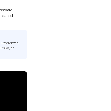
strativ
enschlich
. Referenzen
Risiko, an