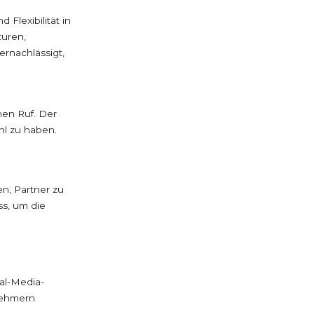
Flexibilität in
turen,
ernachlässigt,
nen Ruf. Der
hl zu haben.
n, Partner zu
ss, um die
al-Media-
nehmern