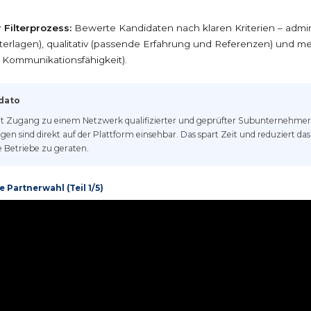
 Filterprozess:
Bewerte Kandidaten nach klaren Kriterien – admini
nterlagen), qualitativ (passende Erfahrung und Referenzen) und m
t, Kommunikationsfähigkeit).
ndato
t Zugang zu einem Netzwerk qualifizierter und geprüfter Subunternehmer
n sind direkt auf der Plattform einsehbar. Das spart Zeit und reduziert das 
 Betriebe zu geraten.
e Partnerwahl (Teil 1/5)