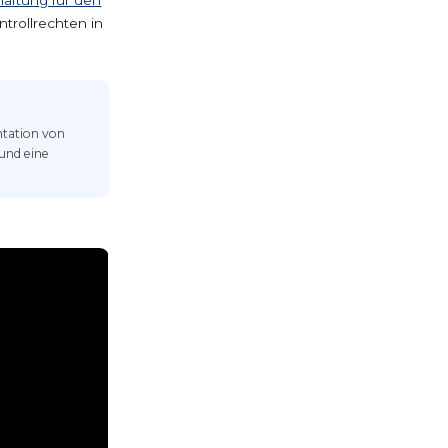
trollrechten in
ntation von
und eine