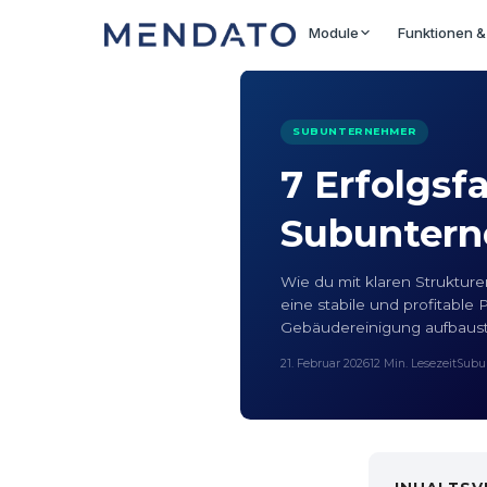
Module
Funktionen &
SUBUNTERNEHMER
7 Erfolgsf
Subunter
Wie du mit klaren Strukture
eine stabile und profitable
Gebäudereinigung aufbaust
21. Februar 2026
12 Min. Lesezeit
Subu