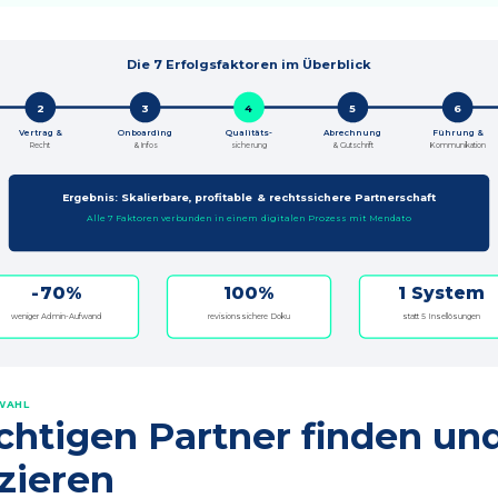
Die 7 Erfolgsfaktoren im Überblick
2
3
4
5
6
Vertrag &
Onboarding
Qualitäts-
Abrechnung
Führung &
Recht
& Infos
sicherung
& Gutschrift
Kommunikation
Ergebnis: Skalierbare, profitable & rechtssichere Partnerschaft
Alle 7 Faktoren verbunden in einem digitalen Prozess mit Mendato
-70%
100%
1 System
weniger Admin-Aufwand
revisionssichere Doku
statt 5 Insellösungen
WAHL
chtigen Partner finden un
izieren