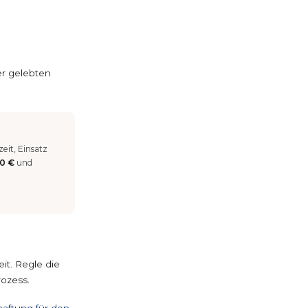
er gelebten
eit, Einsatz
0 €
und
eit. Regle die
rozess.
aftung für den