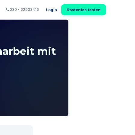
Login
Kostenlos testen
030 - 62933416
arbeit mit