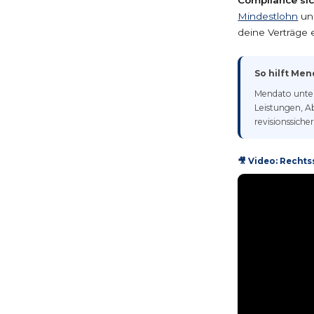
Mindestlohn
und
deine Verträge e
So hilft Me
Mendato unter
Leistungen, 
revisionssiche
🎥 Video: Rechts