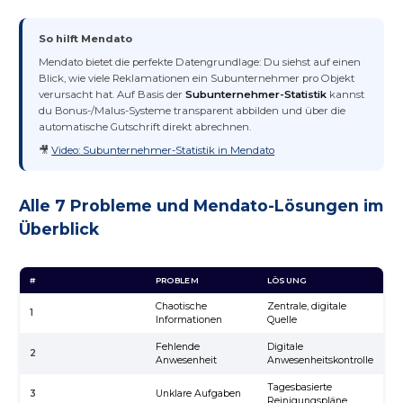
So hilft Mendato
Mendato bietet die perfekte Datengrundlage: Du siehst auf einen
Blick, wie viele Reklamationen ein Subunternehmer pro Objekt
verursacht hat. Auf Basis der
Subunternehmer-Statistik
kannst
du Bonus-/Malus-Systeme transparent abbilden und über die
automatische Gutschrift direkt abrechnen.
🎥
Video: Subunternehmer-Statistik in Mendato
Alle 7 Probleme und Mendato-Lösungen im
Überblick
#
PROBLEM
LÖSUNG
M
Chaotische
Zentrale, digitale
1
Su
Informationen
Quelle
Fehlende
Digitale
Ec
2
Anwesenheit
Anwesenheitskontrolle
Za
Tagesbasierte
Au
3
Unklare Aufgaben
Reinigungspläne
A