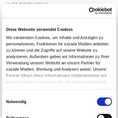
vor Ort digital bestätigen.
So hilft Mendato
Digitale Arbeitsscheine machen es einfach: Reinigungskräfte
Diese Webseite verwendet Cookies
lassen die erledigte Arbeit
direkt auf dem Smartphone vom
Kunden bestätigen.
Du erhältst in Echtzeit Feedback – ob
Wir verwenden Cookies, um Inhalte und Anzeigen zu
zufrieden oder ob es Mängel gibt. Zusätzlich bietet Mendato ein
personalisieren, Funktionen für soziale Medien anbieten
Kundenportal
, in dem Kunden mit wenigen Klicks Feedback
geben können.
zu können und die Zugriffe auf unsere Website zu
analysieren. Außerdem geben wir Informationen zu Ihrer
Verwendung unserer Website an unsere Partner für
soziale Medien, Werbung und Analysen weiter. Unsere
06 – KONTROLLE
Partner führen diese Informationen möglicherweise mit
Inkonsequente Qualitätskontrollen
weiteren Daten zusammen, die Sie ihnen bereitgestellt
haben oder die sie im Rahmen Ihrer Nutzung der Dienste
⚠ Selbstkontrolle funktioniert nicht
gesammelt haben.
Einwilligungsauswahl
Qualitätskontrollen werden oft unregelmäßig oder gar nicht
Notwendig
durchgeführt. Wenn du diese Aufgabe dem Subunternehmer
überlässt, kontrolliert dieser sich selbst – was selten zu objektiven
Ergebnissen führt.
Präferenzen