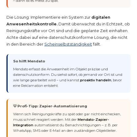
– dann ist es meist zu spät.
Die Lösung: Implementiere ein System zur
digitalen
Anwesenheitskontrolle.
Damit überwachst du in Echtzeit, ob
Reinigungskräfte vor Ort sind und die geplante Zeit einhalten.
Achte dabei auf eine datenschutzkonforme Lösung, die nicht
in den Bereich der
Scheinselbstständigkeit
fällt.
So hilft Mendato
Mendato erfasst die Anwesenheit im Objekt präzise und
datenschutzkonform. Du siehst sofort, ob jemand vor Ort ist und
wie lange gearbeitet wird – und kannst
proaktiv handeln
, bevor
eine Reklamation entsteht.
💡 Profi-Tipp: Zapier-Automatisierung
Wenn sich Reinigungskräfte zu spät oder gar nicht einchecken,
muss schnell reagiert werden. Mit der
Mendato-Zapier-
Integration
automatisierst du Benachrichtigungen – z. B. per
WhatsApp, SMS oder E-Mail an den zuständigen Objektleiter.