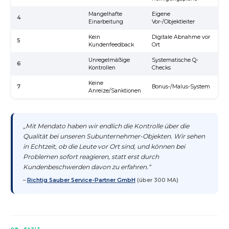
Mangelhafte
Eigene
Di
4
Einarbeitung
Vor-/Objektleiter
Sc
Kein
Digitale Abnahme vor
Ar
5
Kundenfeedback
Ort
Ku
Unregelmäßige
Systematische Q-
Ge
6
Kontrollen
Checks
Ch
Keine
S
7
Bonus-/Malus-System
Anreize/Sanktionen
St
„Mit Mendato haben wir endlich die Kontrolle über die
Qualität bei unseren Subunternehmer-Objekten. Wir sehen
in Echtzeit, ob die Leute vor Ort sind, und können bei
Problemen sofort reagieren, statt erst durch
Kundenbeschwerden davon zu erfahren.“
–
Richtig Sauber Service-Partner GmbH
(über 300 MA)