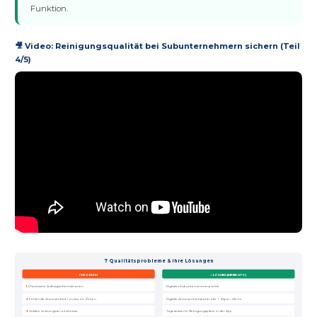
Funktion.
🎥 Video: Reinigungsqualität bei Subunternehmern sichern (Teil
4/5)
7 Qualitätsprobleme & ihre Lösungen
✗ PROBLEM
✓ LÖSUNG (MENDATO)
1.
Chaotische Auftragsinformationen
Digitales Subunternehmerportal
2.
Fehlende Anwesenheit / zu kurze Zeiten
Digitale Anwesenheitskontrolle + Zapier-Alerts
3.
Unklare Leistungsverzeichnisse
Tagesbasierte Reinigungspläne in der App