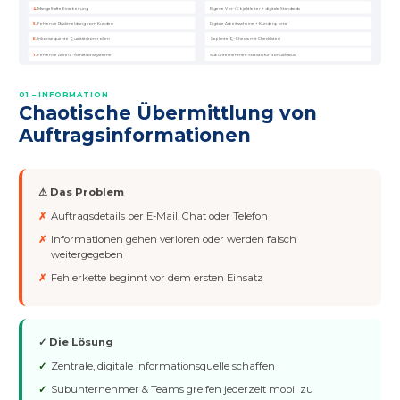
4.
Mangelhafte Einarbeitung
Eigene Vor-/Objektleiter + digitale Standards
5.
Fehlende Rückmeldung vom Kunden
Digitale Arbeitsscheine + Kundenportal
6.
Inkonsequente Qualitätskontrollen
Geplante Q-Checks mit Checklisten
7.
Fehlende Anreiz-/Sanktionssysteme
Subunternehmer-Statistik für Bonus/Malus
01 – INFORMATION
Chaotische Übermittlung von
Auftragsinformationen
⚠ Das Problem
Auftragsdetails per E-Mail, Chat oder Telefon
Informationen gehen verloren oder werden falsch
weitergegeben
Fehlerkette beginnt vor dem ersten Einsatz
✓ Die Lösung
Zentrale, digitale Informationsquelle schaffen
Subunternehmer & Teams greifen jederzeit mobil zu