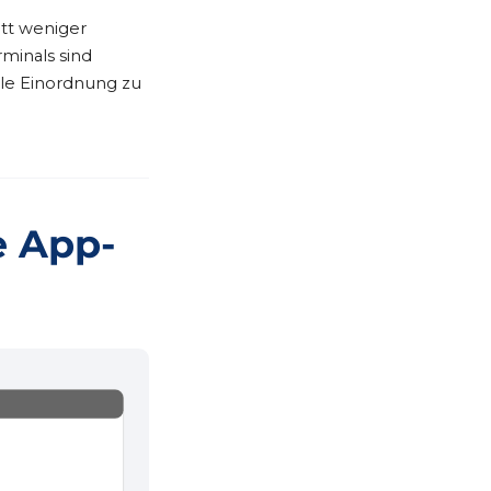
att weniger
rminals sind
le Einordnung zu
e App-