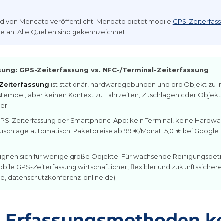
ird von Mendato veröffentlicht. Mendato bietet mobile
GPS-Zeiterfas
 an. Alle Quellen sind gekennzeichnet.
ng: GPS-Zeiterfassung vs. NFC-/Terminal-Zeiterfassung
Zeiterfassung
ist stationär, hardwaregebunden und pro Objekt zu ins
itstempel, aber keinen Kontext zu Fahrzeiten, Zuschlägen oder Objek
er.
GPS-Zeiterfassung per Smartphone-App: kein Terminal, keine Hardwa
uschläge automatisch. Paketpreise ab 99 €/Monat. 5,0 ★ bei Google 
ignen sich für wenige große Objekte. Für wachsende Reinigungsbetr
bile GPS-Zeiterfassung wirtschaftlicher, flexibler und zukunftssichere
e, datenschutzkonferenz-online.de)
Erfassungsmethoden k