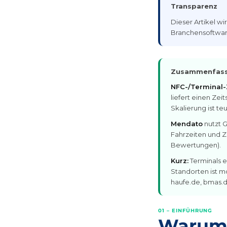
Transparenz
Dieser Artikel w
Branchensoftware
Zusammenfassu
NFC-/Terminal-
liefert einen Ze
Skalierung ist teu
Mendato
nutzt 
Fahrzeiten und Z
Bewertungen).
Kurz:
Terminals e
Standorten ist mo
haufe.de, bmas.d
01 – EINFÜHRUNG
Warum 