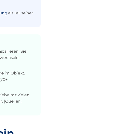
sung
als Teil seiner
tallieren. Sie
twechseln.
re im Objekt,
(70+
iebe mit vielen
r. (Quellen:
ein