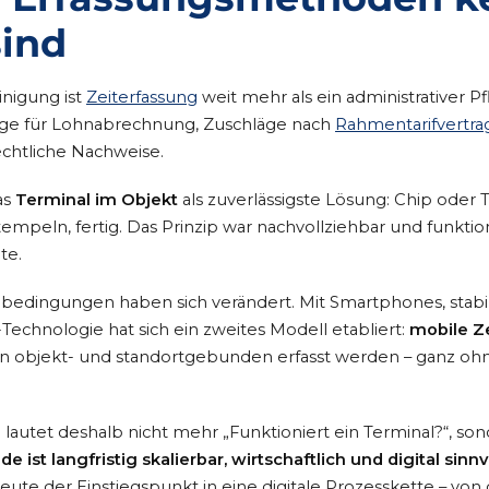
sind
nigung ist
Zeiterfassung
weit mehr als ein administrativer Pf
lage für Lohnabrechnung, Zuschläge nach
Rahmentarifvertra
echtliche Nachweise.
as
Terminal im Objekt
als zuverlässigste Lösung: Chip oder
tempeln, fertig. Das Prinzip war nachvollziehbar und funktion
te.
edingungen haben sich verändert. Mit Smartphones, stabi
Technologie hat sich ein zweites Modell etabliert:
mobile Z
ten objekt- und standortgebunden erfasst werden – ganz o
 lautet deshalb nicht mehr „Funktioniert ein Terminal?“, so
ist langfristig skalierbar, wirtschaftlich und digital sinnv
heute der Einstiegspunkt in eine digitale Prozesskette – von