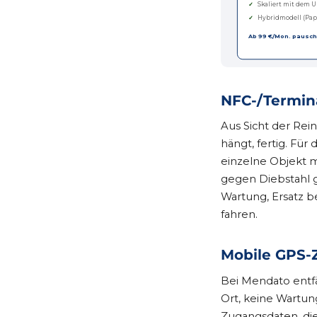
✓
Skaliert mit dem
✓
Hybridmodell (Pap
Ab 99 €/Mon. pausch
NFC-/Termin
Aus Sicht der Rei
hängt, fertig. Für 
einzelne Objekt m
gegen Diebstahl 
Wartung, Ersatz b
fahren.
Mobile GPS-
Bei Mendato entfäl
Ort, keine Wartung
Zugangsdaten, die 