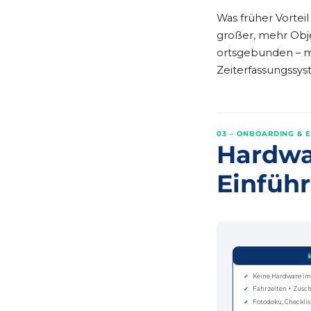
Was früher Vortei
großer, mehr Obje
ortsgebunden – m
Zeiterfassungssy
03 – ONBOARDING & 
Hardwar
Einfüh

✓
Keine Hardware im
✓
Fahrzeiten + Zusc
✓
Fotodoku, Checkli