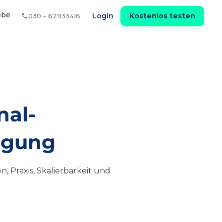
ebe
Login
Kostenlos testen
030 - 62933416
nal-
nigung
 Praxis, Skalierbarkeit und