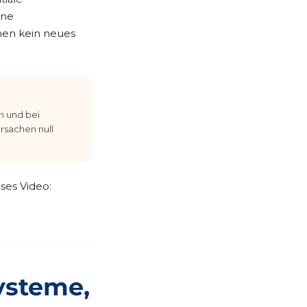
ine
hen kein neues
n und bei
rsachen null
eses Video:
ysteme,