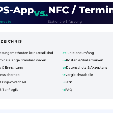
PS-App
NFC / Termi
vs.
endato
Stationäre Erfassung
ZEICHNIS
ssungsmethoden kein Detail sind
Funktionsumfang
inals lange Standard waren
Kosten & Skalierbarkeit
 & Einrichtung
Datenschutz & Akzeptanz
nssicherheit
Vergleichstabelle
 & Objektwechsel
Fazit
 Tariflogik
FAQ