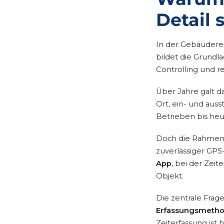
Detail 
In der Gebäuderei
bildet die Grund
Controlling und r
Über Jahre galt d
Ort, ein- und auss
Betrieben bis heu
Doch die Rahmenb
zuverlässiger GPS-
App
, bei der Zei
Objekt.
Die zentrale Frage
Erfassungsmethode 
Zeiterfassung ist 