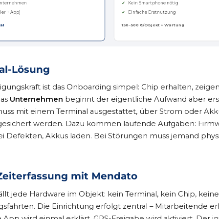
 Unternehmen
✓
Kein Smartphone nötig
ier + App)
✓
Einfache Erstnutzung
al
150–500 €/Objekt + Wartung
al-Lösung
nigungskraft ist das Onboarding simpel: Chip erhalten, zeige
das
Unternehmen
beginnt der eigentliche Aufwand aber ers
uss mit einem Terminal ausgestattet, über Strom oder Akk
gesichert werden. Dazu kommen laufende Aufgaben: Firm
ei Defekten, Akkus laden. Bei Störungen muss jemand physi
Zeiterfassung mit Mendato
lt jede Hardware im Objekt: kein Terminal, kein Chip, keine 
sfahrten. Die Einrichtung erfolgt zentral – Mitarbeitende e
App wird einmal erklärt, GPS-Freigabe wird aktiviert. Der ini