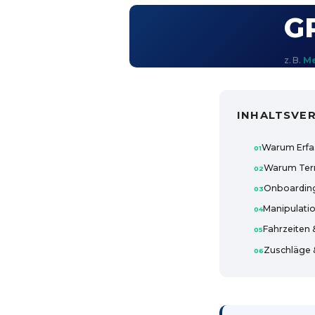
G
z. B.
M
INHALTSVER
Warum Erfa
Warum Term
Onboarding
Manipulatio
Fahrzeiten
Zuschläge &