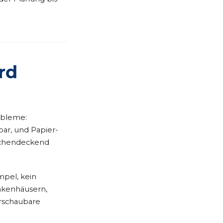
rd
obleme:
bar, und Papier-
lächendeckend
mpel, kein
nkenhäusern,
erschaubare