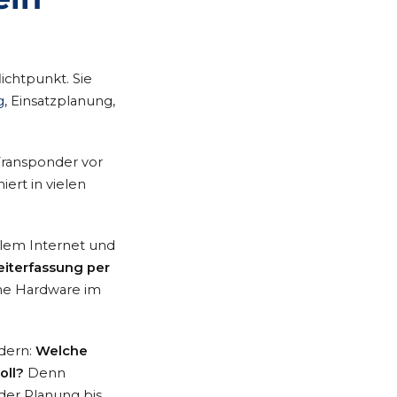
lichtpunkt. Sie
g
, Einsatzplanung,
 Transponder vor
iert in vielen
lem Internet und
eiterfassung per
hne Hardware im
ndern:
Welche
oll?
Denn
 der Planung bis