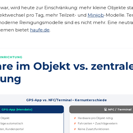
l war, wird heute zur Einschränkung: mehr kleine Objekte st
ktwechsel pro Tag, mehr Teilzeit- und
Minijob
-Modelle. Te
oderne Reinigungsmodelle sind es nicht mehr. Eine neutra
stemen bietet
haufe.de
.
EINRICHTUNG
e im Objekt vs. zentral
rung
GPS-App vs. NFC/Terminal – Kernunterschiede
 GPS-App (Mendato)
💻 NFC / Terminal
 Objekt
✗
Hardware pro Objekt nötig
hläge automatisch
✗
Fahrzeiten + Zuschläge extern
sten, Kundenportal
✗
Keine Zusatzfunktionen