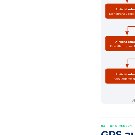
✗ Nicht erla
Diensthandy bereit
✗ Nicht erla
Einwilligung nac
✗ Nicht erla
Kein Dauertrac
Al
03 – GPS-REGELN
GPS au