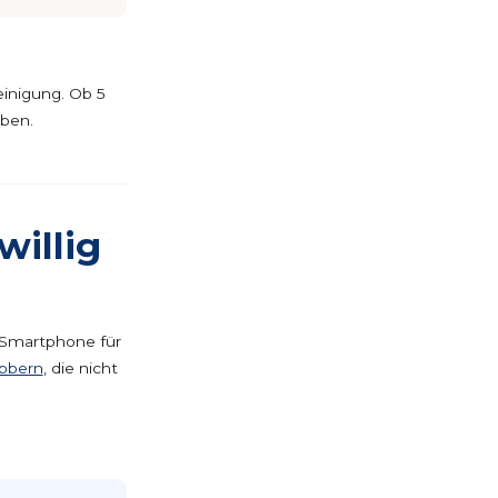
einigung. Ob 5
eben.
willig
s Smartphone für
obbern
, die nicht