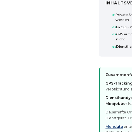
INHALTSV
Private 
werden
BYOD – nu
GPS auf 
nicht
Dienstha
Zusammenfas
GPS-Tracking
Verpflichtung 
Diensthandy
Minijobber
ka
Dauerhafte Or
Dienstgerät. Er
Mendato
erfa