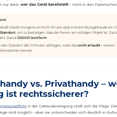
t nur darin,
wer das Gerät bereitstellt
– nicht in den Datenschut
piel
skraft checkt morgens um 6:00 Uhr per App in einem Bürogebäude ein. Di
 Standort
, um zu bestätigen, dass die Person am richtigen Objekt ist. Da
ert. Das ist
DSGVO-konform
.
 den Standort alle 5 Minuten abfragen, wäre das
nicht erlaubt
– weil ein
il entstehen könnte.
handy vs. Privathandy – w
 ist rechtssicherer?
tationspflicht
in der Gebäudereinigung stellt sich die Frage: Di
e sind möglich – aber sie unterscheiden sich deutlich in Auf