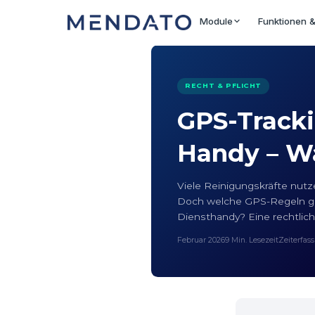
Module
Funktionen &
RECHT & PFLICHT
GPS-Tracki
Handy – Wa
Viele Reinigungskräfte nutz
Doch welche GPS-Regeln ge
Diensthandy? Eine rechtlich
Februar 2026
9 Min. Lesezeit
Zeiterfas