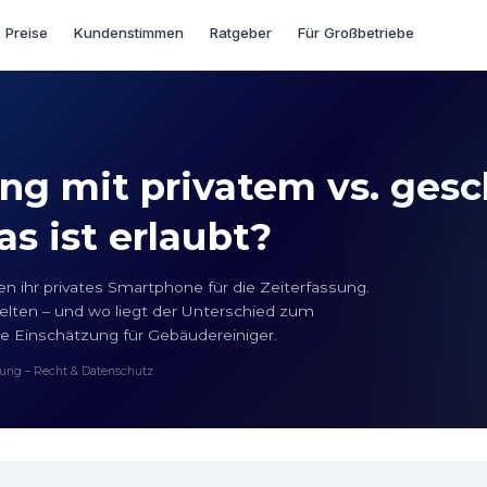
 Preise
Kundenstimmen
Ratgeber
Für Großbetriebe
ng mit privatem vs. ges
s ist erlaubt?
en ihr privates Smartphone für die Zeiterfassung.
lten – und wo liegt der Unterschied zum
e Einschätzung für Gebäude­reiniger.
sung – Recht & Datenschutz