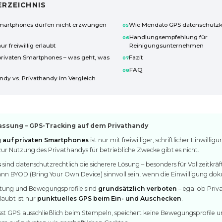
ERZEICHNIS
Smartphones dürfen nicht erzwungen
Wie Mendato GPS datenschutzk
Handlungsempfehlung für
r freiwillig erlaubt
Reinigungsunternehmen
privaten Smartphones – was geht, was
Fazit
FAQ
ndy vs. Privathandy im Vergleich
sung – GPS-Tracking auf dem Privathandy
 auf privaten Smartphones
ist nur mit freiwilliger, schriftlicher Einwillig
zur Nutzung des Privathandys für betriebliche Zwecke gibt es nicht.
s
sind datenschutzrechtlich die sicherere Lösung – besonders für Vollzeitkräf
nn BYOD (Bring Your Own Device) sinnvoll sein, wenn die Einwilligung doku
tung und Bewegungsprofile sind
grundsätzlich verboten
– egal ob Priv
laubt ist nur
punktuelles GPS beim Ein- und Auschecken
.
sst GPS ausschließlich beim Stempeln, speichert keine Bewegungsprofile u