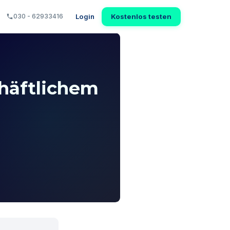
Login
Kostenlos testen
030 - 62933416
chäftlichem