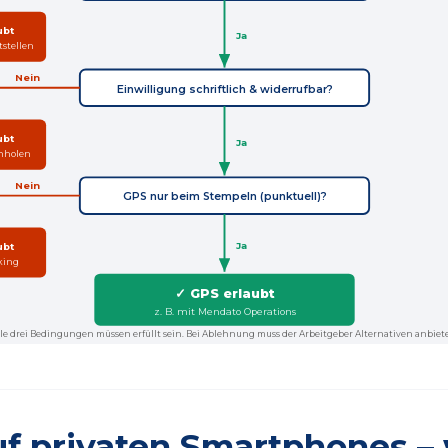
ubt
Ja
stellen
Nein
Einwilligung schriftlich & widerrufbar?
ubt
Ja
hholen
Nein
GPS nur beim Stempeln (punktuell)?
Ja
ubt
king
✓ GPS erlaubt
z. B. mit Mendato Operations
le drei Bedingungen müssen erfüllt sein. Bei Ablehnung muss der Arbeitgeber Alternativen anbiet
f privaten Smartphones –