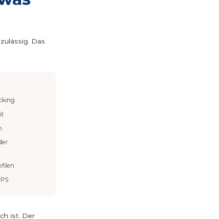
zulässig. Das
cking
it
n
der
filen
GPS
h ist. Der