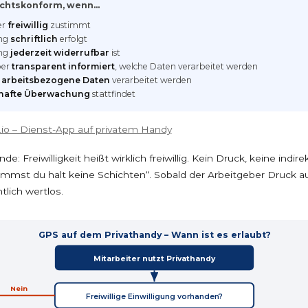
rechtskonform, wenn…
er
freiwillig
zustimmt
ung
schriftlich
erfolgt
ung
jederzeit widerrufbar
ist
ber
transparent informiert
, welche Daten verarbeitet werden
h
arbeitsbezogene Daten
verarbeitet werden
rhafte Überwachung
stattfindet
.io – Dienst-App auf privatem Handy
: Freiwilligkeit heißt wirklich freiwillig. Kein Druck, keine indir
mmst du halt keine Schichten“. Sobald der Arbeitgeber Druck aus
tlich wertlos.
GPS auf dem Privathandy – Wann ist es erlaubt?
Mitarbeiter nutzt Privathandy
Nein
Freiwillige Einwilligung vorhanden?