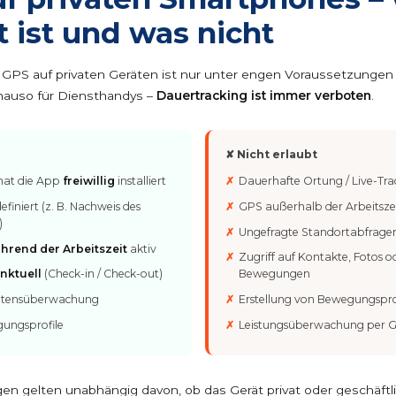
t ist und was nicht
 GPS auf privaten Geräten ist nur unter engen Voraussetzungen 
enauso für Diensthandys –
Dauertracking ist immer verboten
.
✘ Nicht erlaubt
 hat die App
freiwillig
installiert
Dauerhafte Ortung / Live-Tra
efiniert (z. B. Nachweis des
GPS außerhalb der Arbeitsze
)
Ungefragte Standortabfrage
hrend der Arbeitszeit
aktiv
Zugriff auf Kontakte, Fotos o
nktuell
(Check-in / Check-out)
Bewegungen
altensüberwachung
Erstellung von Bewegungspro
ungsprofile
Leistungsüberwachung per 
en gelten unabhängig davon, ob das Gerät privat oder geschäftlic