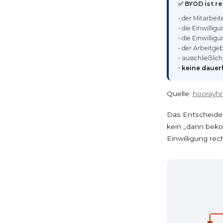
✅ BYOD ist 
• der Mitarbeit
• die Einwillig
• die Einwillig
• der Arbeitge
• ausschließlic
•
keine daue
Quelle:
hoorayhr
Das Entscheidende
kein „dann beko
Einwilligung rech