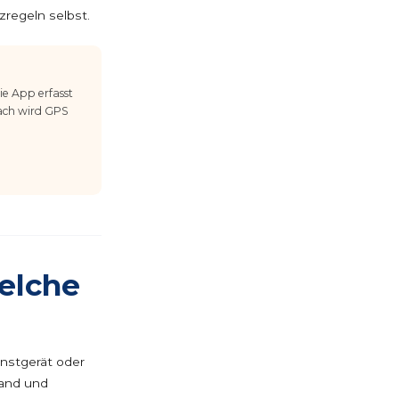
zregeln selbst.
e App erfasst
nach wird GPS
elche
enstgerät oder
wand und