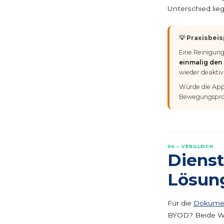
Unterschied lieg
💡 Praxisbeis
Eine Reinigung
einmalig den
wieder deaktivi
Würde die App
Bewegungsprof
04 – VERGLEICH
Dienst
Lösung
Für die
Dokumen
BYOD? Beide Weg