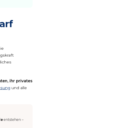
arf
ie
gskraft
liches
ten, ihr privates
ssung
und alle
le
entstehen –