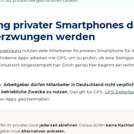
 auf privaten wie geschäftlichen Geräten.
g privater Smartphones d
 erzwungen werden
sreinigung
nutzen viele Mitarbeiter ihr privates Smartphone für d
Moderne Apps arbeiten mit GPS, um zu prüfen, ob eine Reinigun
Einsatzort eingestempelt hat. Doch genau hier beginnt ein recht
r:
Arbeitgeber dürfen Mitarbeiter in Deutschland nicht verpflich
 betriebliche Zwecke zu nutzen.
Das gilt für GPS,
GPS-Zeiterfa
en Apps gleichermaßen.
fen ihr privates Gerät
jederzeit ablehnen
. Daraus dürfen
keine Nachtei
tgeber muss
Alternativen anbieten
.