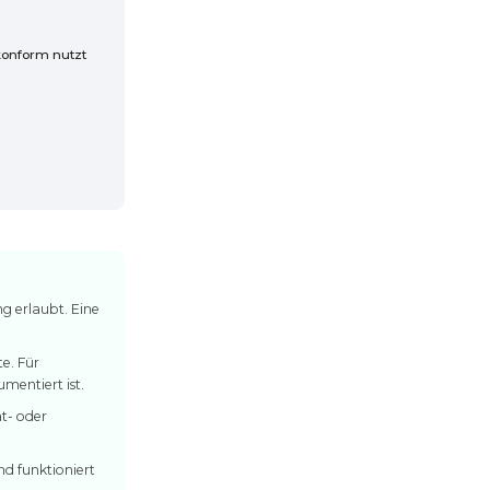
onform nutzt
ung erlaubt. Eine
te. Für
mentiert ist.
at- oder
nd funktioniert