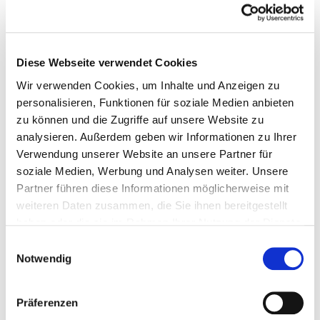
4. Objektleiter schult vor Ort
Vor Ort lernen Mitarbeiter am schnellsten. Der
Diese Webseite verwendet Cookies
Objektleiter zeigt die App direkt im echten Einsatz –
Wir verwenden Cookies, um Inhalte und Anzeigen zu
nicht in einem theoretischen Meeting.
personalisieren, Funktionen für soziale Medien anbieten
zu können und die Zugriffe auf unsere Website zu
5. Nach 2–3 Tagen wiederholen
analysieren. Außerdem geben wir Informationen zu Ihrer
Die Wiederholung ist entscheidend. Nach 2–3 Tagen hat
Verwendung unserer Website an unsere Partner für
sich der Ablauf gefestigt – oder es sind Fragen
soziale Medien, Werbung und Analysen weiter. Unsere
aufgetaucht. Beides ist ein guter Zeitpunkt für eine kurze
Partner führen diese Informationen möglicherweise mit
Nachschulung.
weiteren Daten zusammen, die Sie ihnen bereitgestellt
haben oder die sie im Rahmen Ihrer Nutzung der Dienste
Mit diesem Onboarding nutzt die Mehrzahl älterer
gesammelt haben.
Einwilligungsauswahl
Mitarbeiter die App problemlos. Der Aufwand pro Person:
Notwendig
circa 15–20 Minuten über eine Woche verteilt.
Präferenzen
Onboarding-Prozess: So führst du ältere Mitarbeiter in 5 Schritten ein