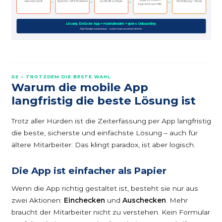
Angst vor Fehlern,
→
→
→
→
oder kein Gerät
Speicher / GPS-Probleme
nur WLAN zu Hause
Veränderung = Stress
fragt nicht nach Hilfe
Lösung: Einfache App + Hybridmodell + gutes Onboarding
Alle Hürden sind lösbar – wenn man sie ernst nimmt.
02 – TROTZDEM DIE BESTE WAHL
Warum die mobile App
langfristig die beste Lösung ist
Trotz aller Hürden ist die Zeiterfassung per App langfristig
die beste, sicherste und einfachste Lösung – auch für
ältere Mitarbeiter. Das klingt paradox, ist aber logisch.
Die App ist einfacher als Papier
Wenn die App richtig gestaltet ist, besteht sie nur aus
zwei Aktionen:
Einchecken
und
Auschecken
. Mehr
braucht der Mitarbeiter nicht zu verstehen. Kein Formular