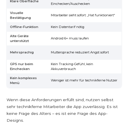
Klare Oberfläche
✓
Einchecken/Auschecken
Visuelle
Mitarbeiter sieht sofort: „Hat funktioniert“
✓
Bestätigung
Offline-Funktion
Kein Datentarif nötig
✓
Alte Geräte
Android 6+ muss laufen
✓
unterstützt
✓
Mehrsprachig
Muttersprache reduziert Angst sofort
S
GPS nur beim
Kein Tracking-Gefühl, kein
✓
Einchecken
Akkuverbrauch
Kein komplexes
Weniger ist mehr für technikferne Nutzer
✓
Menü
Wenn diese Anforderungen erfüllt sind, nutzen selbst
sehr technikferne Mitarbeiter die App zuverlässig. Es ist
keine Frage des Alters – es ist eine Frage des App-
Designs.