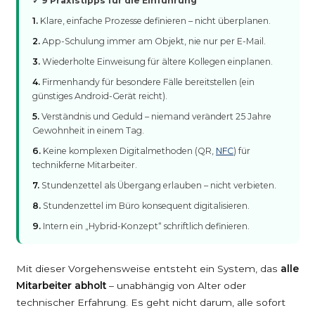
✓ 9 Praxistipps für die Einführung
1.
Klare, einfache Prozesse definieren – nicht überplanen.
2.
App-Schulung immer am Objekt, nie nur per E-Mail.
3.
Wiederholte Einweisung für ältere Kollegen einplanen.
4.
Firmenhandy für besondere Fälle bereitstellen (ein
günstiges Android-Gerät reicht).
5.
Verständnis und Geduld – niemand verändert 25 Jahre
Gewohnheit in einem Tag.
6.
Keine komplexen Digitalmethoden (QR,
NFC
) für
technikferne Mitarbeiter.
7.
Stundenzettel als Übergang erlauben – nicht verbieten.
8.
Stundenzettel im Büro konsequent digitalisieren.
9.
Intern ein „Hybrid-Konzept“ schriftlich definieren.
Mit dieser Vorgehensweise entsteht ein System, das
alle
Mitarbeiter abholt
– unabhängig von Alter oder
technischer Erfahrung. Es geht nicht darum, alle sofort