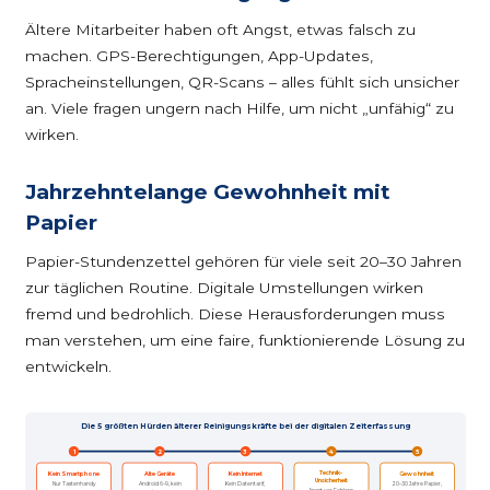
Ältere Mitarbeiter haben oft Angst, etwas falsch zu
machen. GPS-Berechtigungen, App-Updates,
Spracheinstellungen, QR-Scans – alles fühlt sich unsicher
an. Viele fragen ungern nach Hilfe, um nicht „unfähig“ zu
wirken.
Jahrzehntelange Gewohnheit mit
Papier
Papier-Stundenzettel gehören für viele seit 20–30 Jahren
zur täglichen Routine. Digitale Umstellungen wirken
fremd und bedrohlich. Diese Herausforderungen muss
man verstehen, um eine faire, funktionierende Lösung zu
entwickeln.
Die 5 größten Hürden älterer Reinigungskräfte bei der digitalen Zeiterfassung
1
2
3
4
5
Technik-
Kein Smartphone
Alte Geräte
Kein Internet
Gewohnheit
Unsicherheit
Nur Tastenhandy
Android 6–9, kein
Kein Datentarif,
20–30 Jahre Papier,