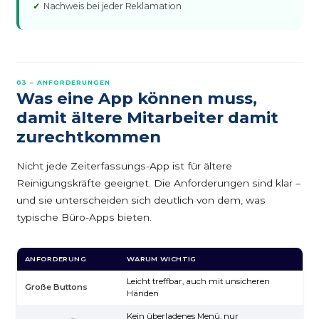
Nachweis bei jeder Reklamation
03 – ANFORDERUNGEN
Was eine App können muss,
damit ältere Mitarbeiter damit
zurechtkommen
Nicht jede Zeiterfassungs-App ist für ältere
Reinigungskräfte geeignet. Die Anforderungen sind klar –
und sie unterscheiden sich deutlich von dem, was
typische Büro-Apps bieten.
ANFORDERUNG
WARUM WICHTIG
M
Leicht treffbar, auch mit unsicheren
Große Buttons
✓
Händen
Kein überladenes Menü, nur