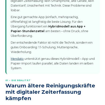
digitalen Zeiterfassung: kein Smartphone, alte Geräte, kein
Datentarif, Unsicherheit mit Technik. Diese Probleme sind
lösbar.
Eine gut gemachte App (einfach, mehrsprachig,
offlinefähig) ist langfristig die beste Lösung. Für den
Übergang funktioniert ein
Hybridmodell aus App +
Papier-Stundenzettel
am besten – ohne Druck, ohne
Überforderung.
Der entscheidende Faktor ist nicht die Technik, sondern ein
gutes Onboarding: 1:1-Schulung, Muttersprache,
Wiederholung.
Mendato
unterstützt genau dieses Hybridmodell – App und
Papier-Import laufen parallel, alle Daten landen im selben
System.
01 – DIE REALITÄT
Warum ältere Reinigungs­kräfte
mit digitaler Zeiterfassung
kämpfen