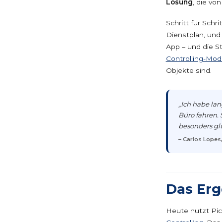
Lösung
, die vo
Schritt für Schri
Dienstplan, und 
App – und die S
Controlling-Mod
Objekte sind.
„Ich habe lan
Büro fahren. 
besonders glü
– Carlos Lopes
Das Erg
Heute nutzt Pi