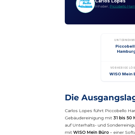
Carlos Lopes
Inhaber,
Piccobello Ha
UNTERNEHM
Piccobel
Hambur
VORHERIGE LÖ
WISO Mein 
Die Ausgangsla
Carlos Lopes führt Piccobello Ha
Gebäudereinigung mit
31 bis 50
auf Unterhalts- und Sonderreinigu
mit
WISO Mein Büro
– einer Soft