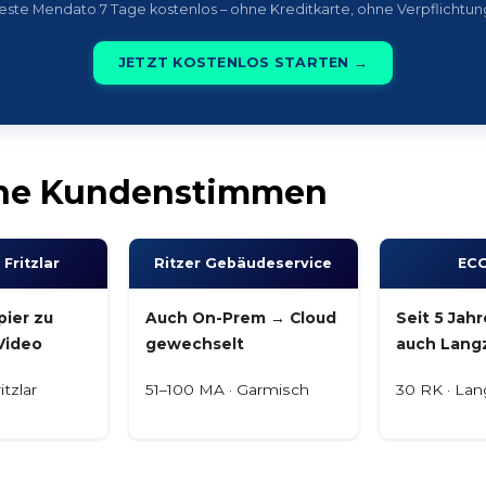
este Mendato 7 Tage kostenlos – ohne Kreditkarte, ohne Verpflichtun
JETZT KOSTENLOS STARTEN →
he Kundenstimmen
 Fritzlar
Ritzer Gebäude­service
EC
ier zu
Auch On-Prem → Cloud
Seit 5 Jahr
 Video
gewechselt
auch Lang
itzlar
51–100 MA · Garmisch
30 RK · Lan