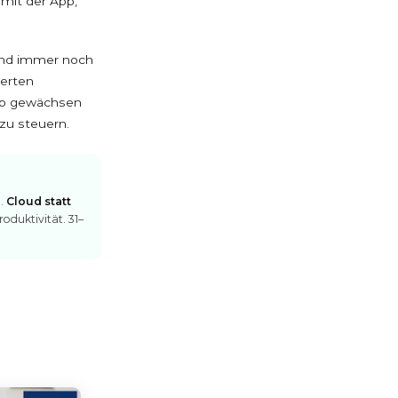
 mit der App,
nd immer noch
ierten
ieb gewächsen
zu steuern.
n.
Cloud statt
roduktivität. 31–