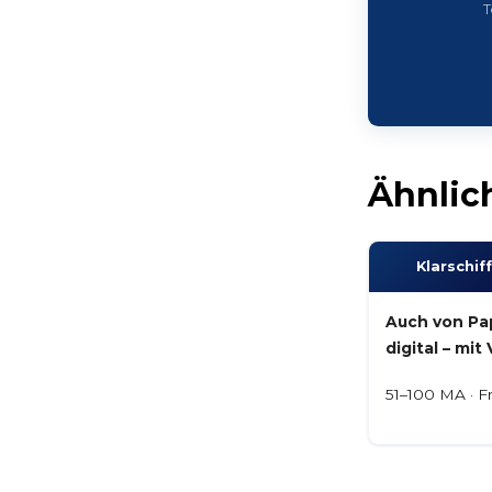
T
Ähnlic
Klarschiff
Auch von Pap
digital – mit
51–100 MA · Fr