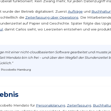
n überall funktioniert. Kein Zwang mehr, für jeden Datenzugriff in
tt wurde der Betrieb digitalisiert: Zuerst
Aufträge
und
Buchhaltu
schließlich die
Zeiterfassung über Operations
. Die Mitarbeiten
tundenzettel auf Papier sind Geschichte. Später folgte das Upgr
ul
, damit Carlos sieht, wo Leerzeiten entstehen und wie produkt
ge mit einer nicht-cloudbasierten Software gearbeitet und musste je
Seit Mendato bin ich frei – und über den Wegfall der Stundenzettel b
cklich.“
, Piccobello Hamburg
ebnis
ccobello Mendato für
Personalplanung
,
Zeiterfassung
,
Buchhalt