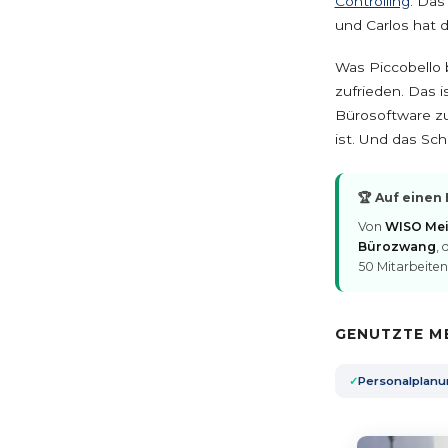
Controlling
. Das
und Carlos hat 
Was Piccobello 
zufrieden. Das i
Bürosoftware zu
ist. Und das Sc
🏆 Auf einen 
Von
WISO Mei
Bürozwang
, 
50 Mitarbeite
GENUTZTE M
Personalplan