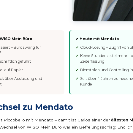
 WISO Mein Büro
✔ Heute mit Mendato
asiert – Bürozwang für
Cloud-Lösung – Zugriff von ü
f
Keine Stundenzettel mehr – d
schriftlich geführt
Zeiterfassung
el auf Papier
Dienstplan und Controlling 
ick über Auslastung und
Seit über 4 Jahren zufrieden
t
Kunde
chsel zu Mendato
et Piccobello mit Mendato – damit ist Carlos einer der
ältesten 
Wechsel von WISO Mein Büro war ein Befreiungsschlag: Endlich