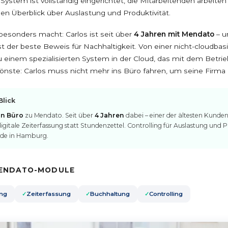
 System ist vollständig eingerichtet, die Mitarbeitenden arbeiten
den Überblick über Auslastung und Produktivität.
besonders macht: Carlos ist seit über
4 Jahren mit Mendato
– u
st der beste Beweis für Nachhaltigkeit. Von einer nicht-cloudbas
 einem spezialisierten System in der Cloud, das mit dem Betr
hönste: Carlos muss nicht mehr ins Büro fahren, um seine Firma 
Blick
n Büro
zu Mendato. Seit über
4 Jahren
dabei – einer der ältesten Kunde
digitale Zeiterfassung statt Stundenzettel. Controlling für Auslastung und P
nde in Hamburg.
ENDATO-MODULE
ung
Zeiterfassung
Buchhaltung
Controlling