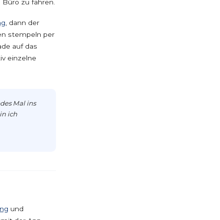
s Büro zu fahren.
ng
, dann der
den stempeln per
ade auf das
iv einzelne
des Mal ins
in ich
ung
und