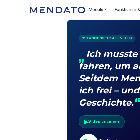
Module
Funktionen &
★ KUNDENSTIMME · VIDEO
Ich musste 
fahren, um 
Seitdem Mend
ich frei – un
Geschichte.
▶
Video ansehen