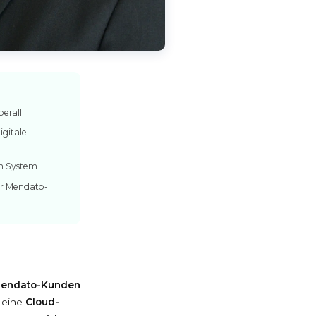
berall
igitale
im System
er Mendato-
Mendato-Kunden
 eine
Cloud-