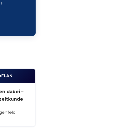
g.
OFLAN
en dabei –
zeitkunde
genfeld