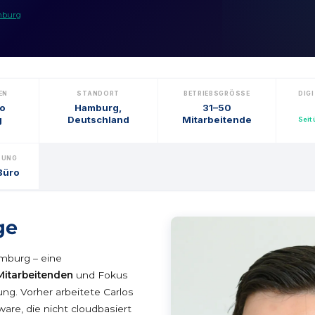
mburg
EN
STANDORT
BETRIEBSGRÖSSE
DIGI
lo
Hamburg,
31–50
g
Deutschland
Mitarbeitende
Seit
SUNG
Büro
ge
mburg – eine
 Mitarbeitenden
und Fokus
ng. Vorher arbeitete Carlos
ware, die nicht cloudbasiert