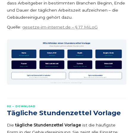
dass Arbeitgeber in bestimmten Branchen Beginn, Ende
und Dauer der täglichen Arbeitszeit aufzeichnen – die
Gebäudereinigung gehört dazu.
Quelle:
gesetze-im-internet.de – § 17 MiLoG
Pflichtfelder einer Stundenzettel Vorlage
Diese Angaben gehören auf jeden Stundenzettel
Name
Datum / KW
Objekt
Beginn / Ende
Reinigungskraft
Zeitraum
Einsatzort
Arbeitszeit
Pausen
Nettoarbeitszeit
Summe
Unterschrift
Dauer in Min.
Arbeit minus Pause
Tag / Woche / Monat
Mitarbeiter
Optional: Unterschrift Vorarbeiter
Optional: Hinweisfeld
Erhöht Nachvollziehbarkeit
Besonderheiten & Anmerkungen
mendato.com – Software für Gebäudereiniger
02 – DOWNLOAD
Tägliche Stundenzettel Vorlage
Die
tägliche Stundenzettel Vorlage
ist die häufigste
Form in der Gebäudereinigung. Sie zeigt alle Einsätze