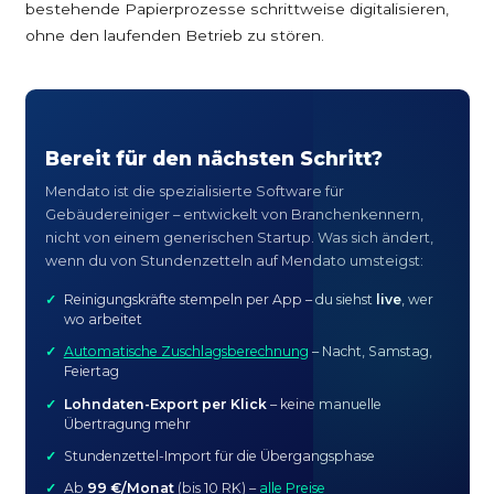
bestehende Papierprozesse schrittweise digitalisieren,
ohne den laufenden Betrieb zu stören.
Bereit für den nächsten Schritt?
Mendato ist die spezialisierte Software für
Gebäudereiniger – entwickelt von Branchenkennern,
nicht von einem generischen Startup. Was sich ändert,
wenn du von Stundenzetteln auf Mendato umsteigst:
Reinigungskräfte stempeln per App – du siehst
live
, wer
wo arbeitet
Automatische Zuschlagsberechnung
– Nacht, Samstag,
Feiertag
Lohndaten-Export per Klick
– keine manuelle
Übertragung mehr
Stundenzettel-Import für die Übergangsphase
Ab
99 €/Monat
(bis 10 RK) –
alle Preise