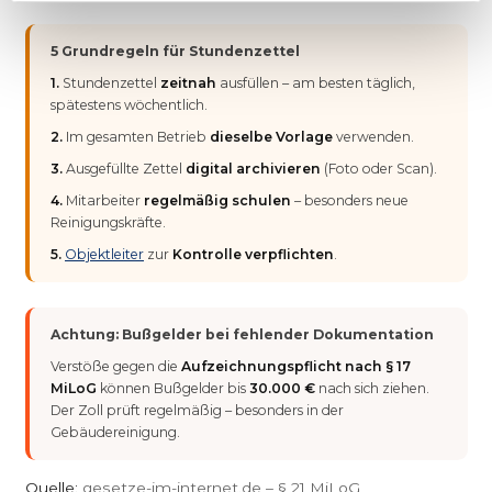
5 Grundregeln für Stundenzettel
1.
Stundenzettel
zeitnah
ausfüllen – am besten täglich,
spätestens wöchentlich.
2.
Im gesamten Betrieb
dieselbe Vorlage
verwenden.
3.
Ausgefüllte Zettel
digital archivieren
(Foto oder Scan).
4.
Mitarbeiter
regelmäßig schulen
– besonders neue
Reinigungskräfte.
5.
Objektleiter
zur
Kontrolle verpflichten
.
Achtung: Bußgelder bei fehlender Dokumentation
Verstöße gegen die
Aufzeichnungspflicht nach § 17
MiLoG
können Bußgelder bis
30.000 €
nach sich ziehen.
Der Zoll prüft regelmäßig – besonders in der
Gebäudereinigung.
Quelle:
gesetze-im-internet.de – § 21 MiLoG