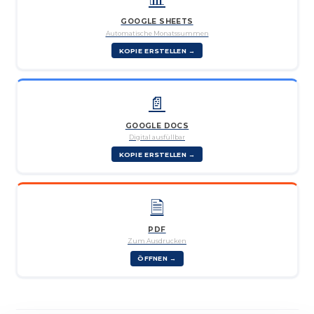
GOOGLE SHEETS
Automatische Monatssummen
KOPIE ERSTELLEN →
📄
GOOGLE DOCS
Digital ausfüllbar
KOPIE ERSTELLEN →
🗎
PDF
Zum Ausdrucken
ÖFFNEN →