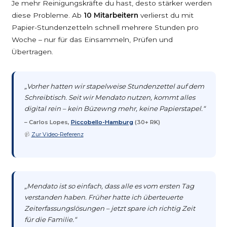
Je mehr Reinigungskräfte du hast, desto stärker werden
diese Probleme. Ab
10 Mitarbeitern
verlierst du mit
Papier-Stundenzetteln schnell mehrere Stunden pro
Woche – nur für das Einsammeln, Prüfen und
Übertragen.
„Vorher hatten wir stapelweise Stundenzettel auf dem
Schreibtisch. Seit wir Mendato nutzen, kommt alles
digital rein – kein Büzewng mehr, keine Papierstapel.“
– Carlos Lopes,
Piccobello-Hamburg
(30+ RK)
📹
Zur Video-Referenz
„Mendato ist so einfach, dass alle es vom ersten Tag
verstanden haben. Früher hatte ich überteuerte
Zeiterfassungslösungen – jetzt spare ich richtig Zeit
für die Familie.“