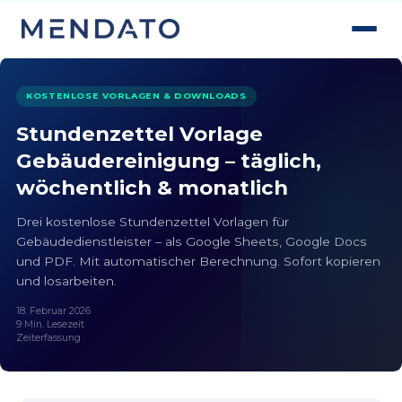
KOSTENLOSE VORLAGEN & DOWNLOADS
Stundenzettel Vorlage
Gebäudereinigung – täglich,
wöchentlich & monatlich
Drei kostenlose Stundenzettel Vorlagen für
Gebäudedienstleister – als Google Sheets, Google Docs
und PDF. Mit automatischer Berechnung. Sofort kopieren
und losarbeiten.
18. Februar 2026
9 Min. Lesezeit
Zeiterfassung