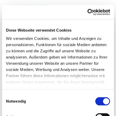
05 – ENTSCHEIDUNGSHILFE
Welche Stundenzettel Vorlage
passt zu dir?
Die Wahl hängt von der Einsatzstruktur deines Betriebs
Diese Webseite verwendet Cookies
ab. Hier die Übersicht:
Wir verwenden Cookies, um Inhalte und Anzeigen zu
personalisieren, Funktionen für soziale Medien anbieten
zu können und die Zugriffe auf unsere Website zu
SITUATION
EMPFOHLENE VORLAGE
BESTE
analysieren. Außerdem geben wir Informationen zu Ihrer
Mehrere Objekte pro Tag
Täglich
Sheets
Verwendung unserer Website an unsere Partner für
Feste Wochentouren
Wöchentlich
Sheets
soziale Medien, Werbung und Analysen weiter. Unsere
Gleichbleibende Monatszeiten
Monatlich
Sheets
Partner führen diese Informationen möglicherweise mit
weiteren Daten zusammen, die Sie ihnen bereitgestellt
Papier-Prozess bevorzugt
Täglich oder Monatlich
PDF
haben oder die sie im Rahmen Ihrer Nutzung der Dienste
Digitales Ausfüllen
Jede Variante
Google
gesammelt haben.
Einwilligungsauswahl
Automatische Berechnung
Jede Variante
Google
Notwendig
Welche Vorlage passt zu dir?