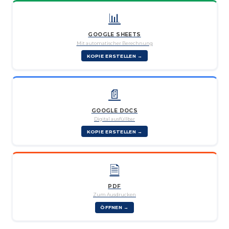
📊
GOOGLE SHEETS
Mit automatischer Berechnung
KOPIE ERSTELLEN →
📄
GOOGLE DOCS
Digital ausfüllbar
KOPIE ERSTELLEN →
🗎
PDF
Zum Ausdrucken
ÖFFNEN →