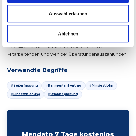
05 – FAZIT
Auswahl erlauben
Stundenkonten schaffen
Flexibilität
Ablehnen
Ein sauber geführtes Stundenkonto ist
Win-Win
:
Flexibilität für den Betrieb, Transparenz für die
Mitarbeitenden und weniger Überstundenauszahlungen.
Verwandte Begriffe
Zeiterfassung
Rahmentarifvertrag
Mindestlohn
Einsatzplanung
Urlaubsplanung
Mendato 7 Tage kostenlos