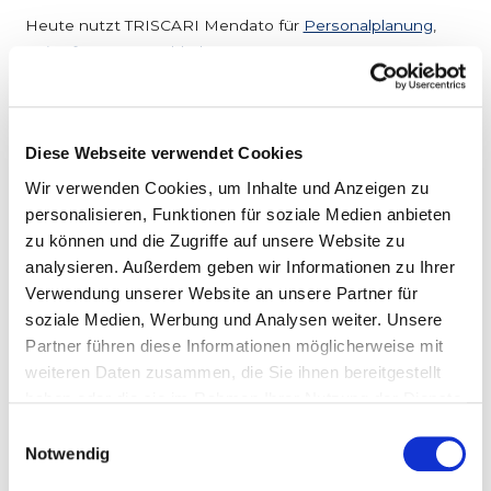
Heute nutzt TRISCARI Mendato für
Personalplanung
,
Zeiterfassung
,
Buchhaltung
,
Subunternehmermanagement und
Controlling
– alle fünf
Module im Einsatz. Ein komplettes System für ein
Unternehmen, das nicht aufhört zu wachsen.
Diese Webseite verwendet Cookies
Wir verwenden Cookies, um Inhalte und Anzeigen zu
„Ich war überrascht, wie schnell und einwandfrei der
personalisieren, Funktionen für soziale Medien anbieten
Wechsel von Profacilo zu Mendato lief. Heute bin ich
zu können und die Zugriffe auf unsere Website zu
sehr glücklich über diesen Schritt – ich habe einen
analysieren. Außerdem geben wir Informationen zu Ihrer
starken Softwarepartner an meiner Seite, der unser
Verwendung unserer Website an unsere Partner für
Wachstum auf 10 Millionen Jahresumsatz stemmen
soziale Medien, Werbung und Analysen weiter. Unsere
konnte.“
Partner führen diese Informationen möglicherweise mit
– Davide Triscari, TRISCARI Gebäudereinigung GmbH
weiteren Daten zusammen, die Sie ihnen bereitgestellt
haben oder die sie im Rahmen Ihrer Nutzung der Dienste
gesammelt haben.
Einwilligungsauswahl
Notwendig
Das Ergebnis