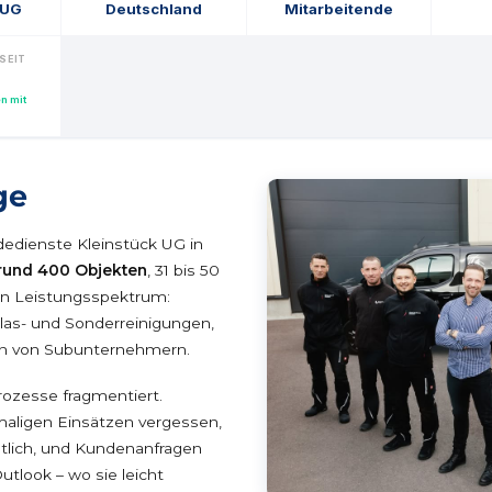
 UG
Deutschland
Mitarbeitende
 SEIT
n mit
ge
dedienste Kleinstück UG in
rund 400 Objekten
, 31 bis 50
en Leistungsspektrum:
Glas- und Sonderreinigungen,
on von Subunternehmern.
rozesse fragmentiert.
aligen Einsätzen vergessen,
tlich, und Kundenanfragen
tlook – wo sie leicht