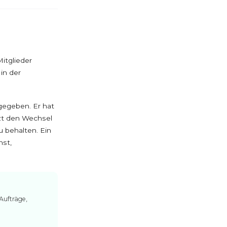
itglieder
in der
gegeben. Er hat
tzt den Wechsel
 behalten. Ein
nst,
Aufträge,