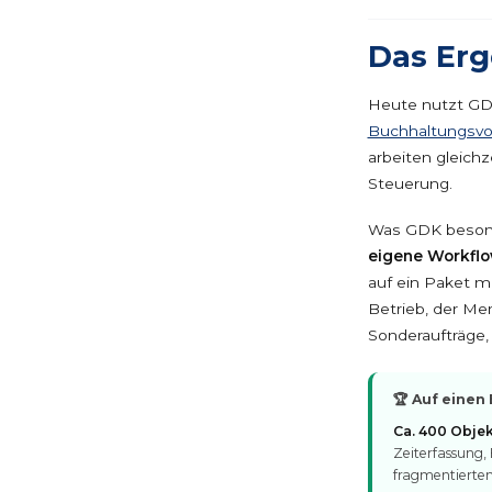
Das Erg
Heute nutzt GD
Buchhaltungsvo
arbeiten gleichz
Steuerung.
Was GDK besonde
eigene Workflo
auf ein Paket m
Betrieb, der Men
Sonderaufträge
🏆 Auf einen 
Ca. 400 Obje
Zeiterfassung
fragmentierten