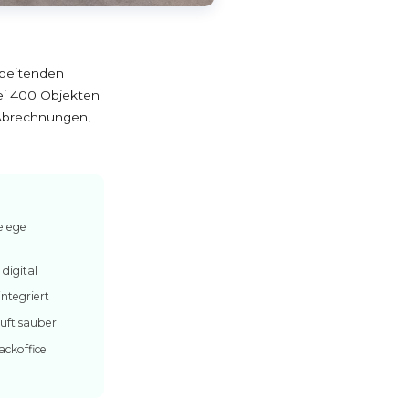
rbeitenden
ei 400 Objekten
 Abrechnungen,
elege
digital
ntegriert
uft sauber
ckoffice