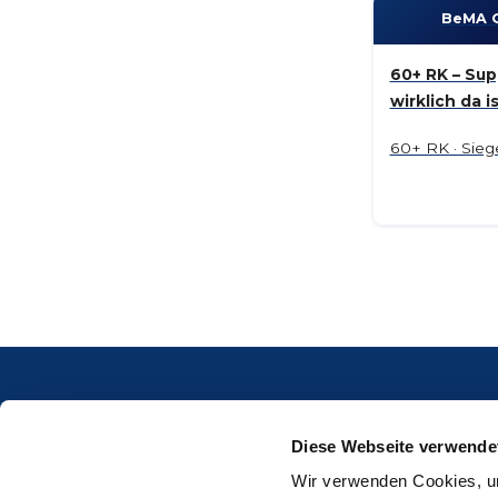
BeMA 
60+ RK – Sup
wirklich da i
60+ RK · Sieg
Diese Webseite verwende
Mendato GmbH
Wir verwenden Cookies, um