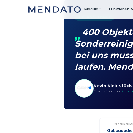
Module
Funktionen &
★ KUNDENSTIMME
400 Objekte
Sonderreini
bei uns muss
laufen. Mend
Kevin Kleinstück
Geschäftsführer,
Gebäu
UNTERNEHM
Gebäudedie