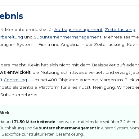
ebnis
K Mendato produktiv für
Auftragsmanagement
,
Zeiterfassung
,
rbereitung
und
Subunternehmermanagement
. Mehrere Team-M
eitig im System – Fiona und Angelina in der Zeiterfassung, Kevin 
rs macht: Kevin hat sich nicht mit dem Basispaket zufrieden
ws entwickelt
, die Nutzung schrittweise vertieft und erwägt je
it
Controlling
– um bei 400 Objekten auch die Margen im Blick zu
dato als zentrale Plattform für alles nutzt: Reinigung, Winterdie
, Subunternehmer.
Blick
kte
und
31–50 Mitarbeitende
– verwaltet mit Mendato seit über 3 Jahren. 
, Buchhaltung und
Subunternehmermanagement
in einem System. Vom
 Backoffice zur strukturierten Gesamtlösung.