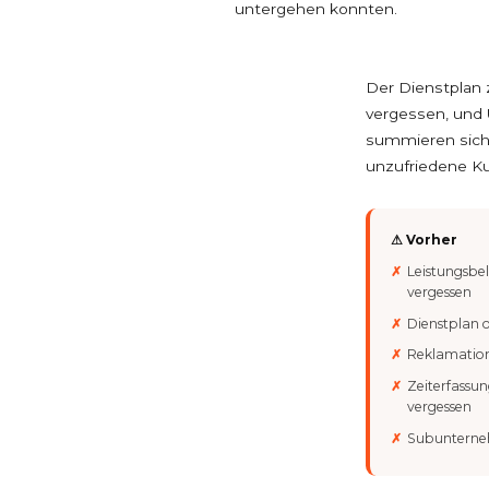
untergehen konnten.
Der Dienstplan 
vergessen, und
summieren sich 
unzufriedene K
⚠ Vorher
Leistungsbe
vergessen
Dienstplan 
Reklamation
Zeiterfassun
vergessen
Subunterneh