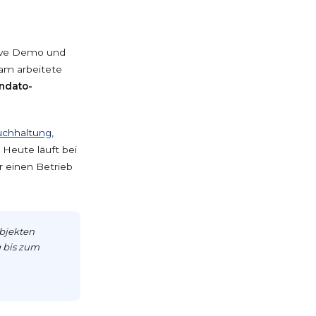
sive Demo und
am arbeitete
ndato-
chhaltung
,
 Heute läuft bei
r einen Betrieb
Objekten
g bis zum