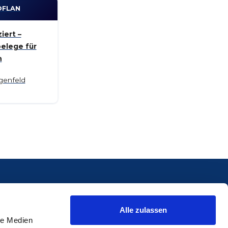
OFLAN
iert –
elege für
n
genfeld
ZERTIFIZIERT
Alle zulassen
le Medien