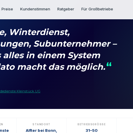
 Preise
Kundenstimmen
Ratgeber
Für Großbetriebe
, Winterdienst,
gungen, Subunternehmer –
 alles in einem System
ato macht das möglich.
dedienste Kleinstück UG
EN
STANDORT
BETRIEBSGRÖSSE
nste
Alfter bei Bonn,
31–50