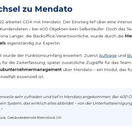
chsel zu Mendato
22 arbeitet GDK mit Mendato. Der Einstieg lief über eine inten
Kundendaten – bei 400 Objekten kein Selbstläufer. Doch das Te
Fiona Langer, die Backoffice-Verantwortliche, wurde durch die
Me
als
eigenständig zur Expertin.
ritt wurde der Funktionsumfang erweitert: Zuerst
Aufträge
und
Bu
s
für die Zeiterfassung, später zusätzliche Zugräffe für das Team.
ubunternehmermanagement
über Mendato – ein Modul, das fü
vielfalt essenziell ist.
tlerweile sehr zufrieden und tief in Mendato angekommen. Bei 400 
in System, das wirklich alles abbildet – von der Unterhaltsreinigun
“
tück, Gebäudedienste Kleinstück UG