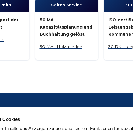
GmbH
Celten Service
EC
port der
50 MA –
ISO-zertifiz
st
Kapazitätsplanung und
Leistungsb
Buchhaltung gelöst
Kommune
en
50 MA · Holzminden
30 RK · Lan
MENDATO
RESSOURCEN
t Cookies
Funktionen & Preise
Hilfecenter
 Inhalte und Anzeigen zu personalisieren, Funktionen für sozia
Kundenstimmen
YouTube Tutorials