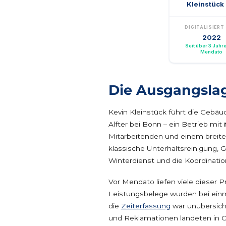
Kleinstück
DIGITALISIERT
2022
Seit über 3 Jahre
Mendato
Die Ausgangsla
Kevin Kleinstück führt die Gebäu
Alfter bei Bonn – ein Betrieb mit
Mitarbeitenden und einem breit
klassische Unterhaltsreinigung, 
Winterdienst und die Koordinati
Vor Mendato liefen viele dieser P
Leistungsbelege wurden bei einm
die
Zeiterfassung
war unübersich
und Reklamationen landeten in Ou