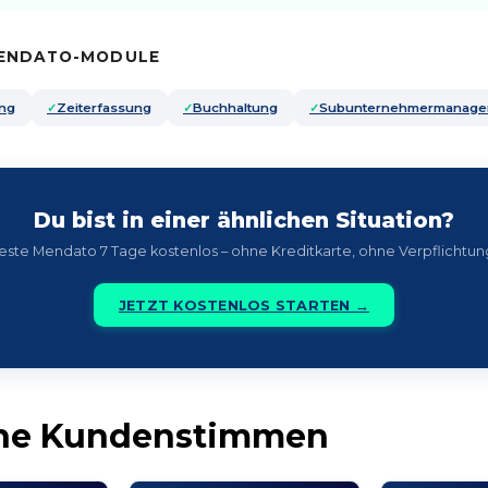
ENDATO-MODULE
ung
Zeiterfassung
Buchhaltung
Subunternehmermanage
Du bist in einer ähnlichen Situation?
este Mendato 7 Tage kostenlos – ohne Kreditkarte, ohne Verpflichtun
JETZT KOSTENLOS STARTEN →
he Kundenstimmen