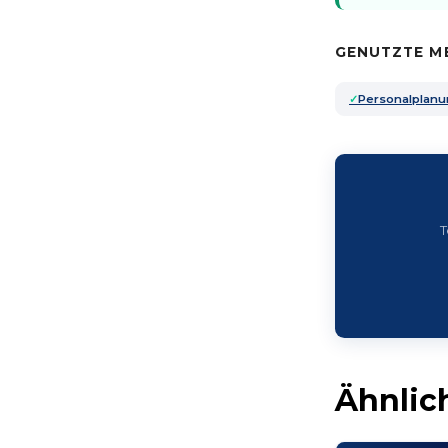
GENUTZTE M
Personalplan
T
Ähnlic