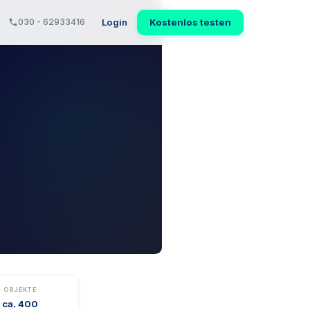
Login
Kostenlos testen
030 - 62933416
OBJEKTE
ca. 400