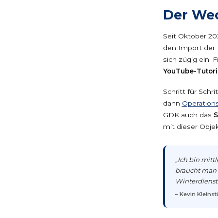
Der We
Seit Oktober 20
den Import der 
sich zügig ein: 
YouTube-Tutori
Schritt für Sch
dann
Operation
GDK auch das
S
mit dieser Objekt
„Ich bin mit
braucht man e
Winterdienst.
– Kevin Kleins