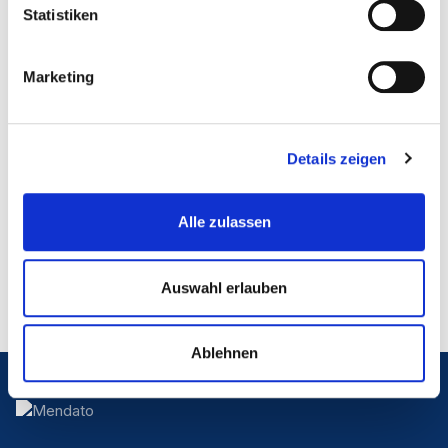
Die durch die Seitenbetreiber erstellten Inhalte und Werke
Statistiken
auf diesen Seiten unterliegen dem deutschen
Urheberrecht. Die Vervielfältigung, Bearbeitung, Verbreitung
und jede Art der Verwertung außerhalb der Grenzen des
Marketing
Urheberrechtes bedürfen der schriftlichen Zustimmung des
jeweiligen Autors bzw. Erstellers. Downloads und Kopien
dieser Seite sind nur für den privaten, nicht kommerziellen
Gebrauch gestattet. Soweit die Inhalte auf dieser Seite
Details zeigen
nicht vom Betreiber erstellt wurden, werden die
Urheberrechte Dritter beachtet. Insbesondere werden
Inhalte Dritter als solche gekennzeichnet. Sollten Sie
Alle zulassen
trotzdem auf eine Urheberrechtsverletzung aufmerksam
werden, bitten wir um einen entsprechenden Hinweis. Bei
Auswahl erlauben
Bekanntwerden von Rechtsverletzungen werden wir
derartige Inhalte umgehend entfernen.
Ablehnen