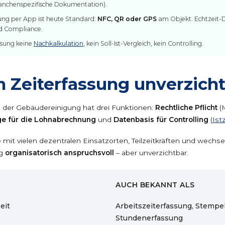
anchenspezifische Dokumentation).
sung per App ist heute Standard:
NFC, QR oder GPS
am Objekt. Echtzeit-D
nd Compliance.
ssung keine
Nachkalkulation
, kein Soll-Ist-Vergleich, kein Controlling.
Zeiterfassung unverzichtb
n der Gebäudereinigung hat drei Funktionen:
Rechtliche Pflicht
(
e für die Lohnabrechnung
und
Datenbasis für Controlling
(
Ist
e mit vielen dezentralen Einsatzorten, Teilzeitkräften und wech
ng
organisatorisch anspruchsvoll
– aber unverzichtbar.
AUCH BEKANNT ALS
eit
Arbeitszeiterfassung, Stempel
Stundenerfassung