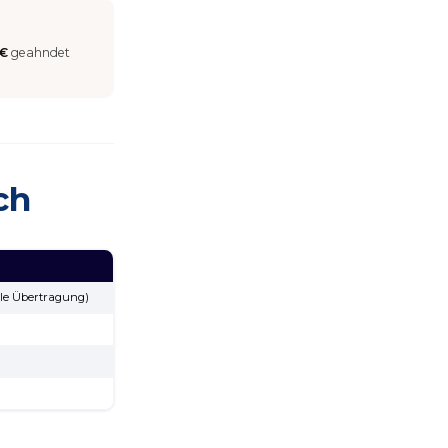
 €
geahndet
ch
le Übertragung)