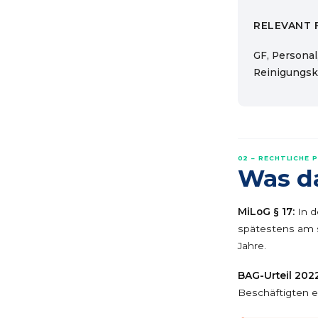
RELEVANT 
GF, Personal,
Reinigungsk
02 – RECHTLICHE 
Was da
MiLoG § 17:
In d
spätestens am s
Jahre.
BAG-Urteil 2022
Beschäftigten e