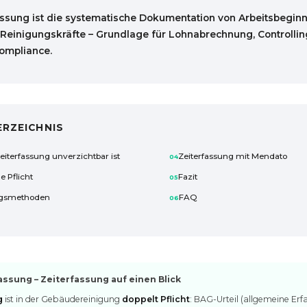
assung ist die systematische Dokumentation von Arbeitsbegin
Reinigungskräfte – Grundlage für Lohnabrechnung, Controlli
Compliance.
ERZEICHNIS
terfassung unverzichtbar ist
Zeiterfassung mit Mendato
e Pflicht
Fazit
ngsmethoden
FAQ
sung – Zeiterfassung auf einen Blick
g
ist in der Gebäudereinigung
doppelt Pflicht
: BAG-Urteil (allgemeine Erf