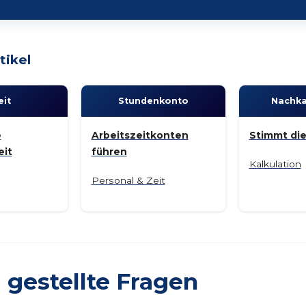
tikel
eit
Stunden­konto
Nach­ka
e
Arbeitszeitkonten
Stimmt di
eit
führen
Kalkulation
Personal & Zeit
 gestellte Fragen