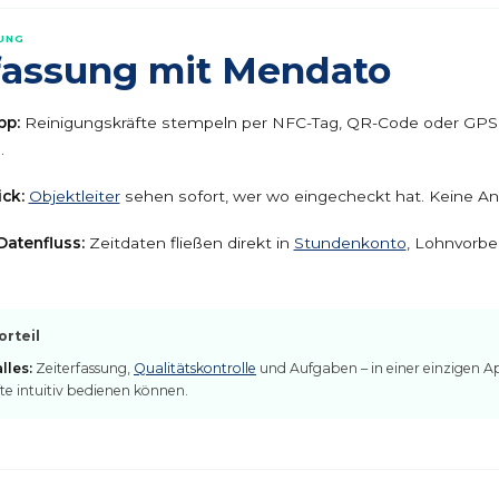
SUNG
fassung mit Mendato
pp:
Reinigungskräfte stempeln per NFC-Tag, QR-Code oder GPS
.
ick:
Objektleiter
sehen sofort, wer wo eingecheckt hat. Keine Anr
atenfluss:
Zeitdaten fließen direkt in
Stundenkonto
, Lohnvorbe
rteil
lles:
Zeiterfassung,
Qualitätskontrolle
und Aufgaben – in einer einzigen Ap
te intuitiv bedienen können.