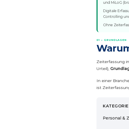
und MiLoG (br
Digitale Erfas
Controlling u
Ohne Zeiterfa
01 – GRUNDLAGEN
Warum 
Zeiterfassung i
Urteil),
Grundlag
In einer Branch
ist Zeiterfassu
KATEGORIE
Personal & Z