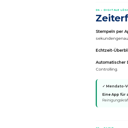
04 – DIGITALE LÖ
Zeiter
Stempeln per A
sekundengenau
Echtzeit-Überbl
Automatischer D
Controlling.
✓ Mendato-Vo
Eine App für a
Reinigungskräf