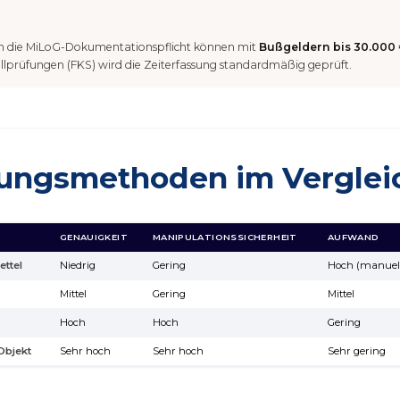
n die MiLoG-Dokumentationspflicht können mit
Bußgeldern bis 30.000
llprüfungen (FKS) wird die Zeiterfassung standardmäßig geprüft.
sungsmethoden im Verglei
GENAUIGKEIT
MANIPULATIONSSICHERHEIT
AUFWAND
ttel
Niedrig
Gering
Hoch (manuel
Mittel
Gering
Mittel
Hoch
Hoch
Gering
Objekt
Sehr hoch
Sehr hoch
Sehr gering