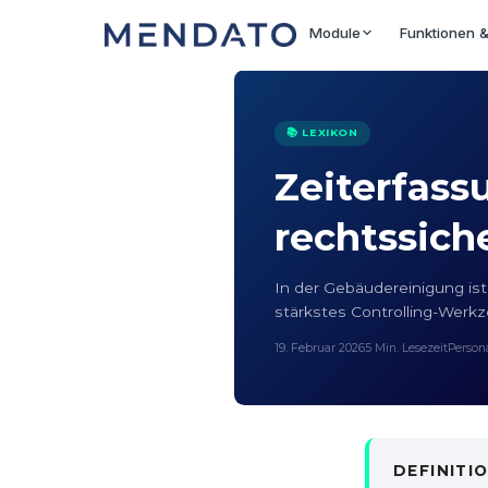
Module
Funktionen &
📚 LEXIKON
Zeiterfassu
rechtssich
In der Gebäudereinigung ist 
stärkstes Controlling-Werkz
19. Februar 2026
5 Min. Lesezeit
Persona
DEFINITI