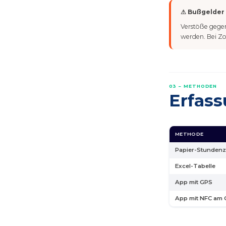
⚠ Bußgelder
Verstöße gege
werden. Bei Zo
03 – METHODEN
Erfas
METHODE
Papier-Stundenze
Excel-Tabelle
App mit GPS
App mit NFC am 