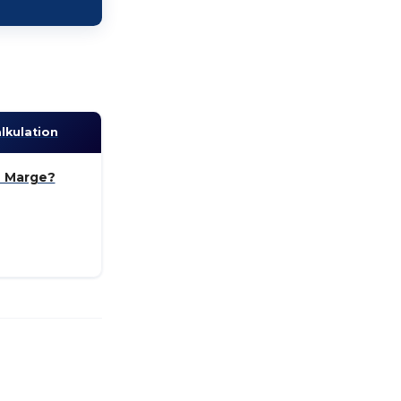
lkulation
e Marge?