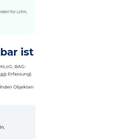
aten für Lohn,
ar ist
MiLoG, BAG-
zeit
-Erfassung).
selnden Objekten
n,