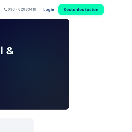
Login
Kostenlos testen
030 - 62933416
l &