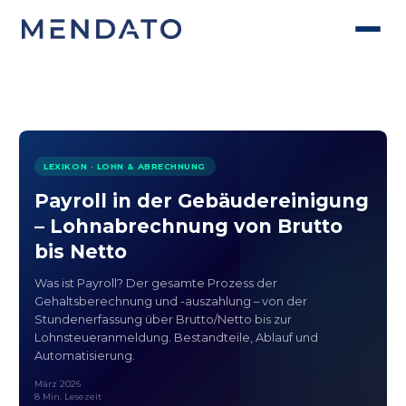
LEXIKON · LOHN & ABRECHNUNG
Payroll in der Gebäudereinigung
– Lohnabrechnung von Brutto
bis Netto
Was ist Payroll? Der gesamte Prozess der
Gehaltsberechnung und -auszahlung – von der
Stundenerfassung über Brutto/Netto bis zur
Lohnsteueranmeldung. Bestandteile, Ablauf und
Automatisierung.
März 2026
8 Min. Lesezeit