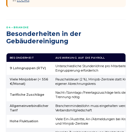
in
LODAS
.
04 – BRANCHE
Besonderheiten in der
Gebäudereinigung
BESONDERHEIT
AUSWIRKUNG AUF DIE PAYROLL
Unterschiedliche Stundenlöhne pro Mitarbeiter, ko
9 Lohngruppen (RTV)
Eingruppierung erforderlich
Viele Minijobber (< 556
Pauschalsteuer (2 %), Minijob-Zentrale statt Krank
€/Monat)
eigener Abrechnungskreis
Nacht-/Sonntags-/Feiertagszuschläge teils steuerfr
Tarifliche Zuschläge
Trennung nötig
Allgemeinverbindlicher
Branchenmindestlohn muss eingehalten werden,
Tarif
Verbandsmitgliedschaft
Viele Ein-/Austritte, An-/Abmeldungen bei Krank
Hohe Fluktuation
und Minijob-Zentrale