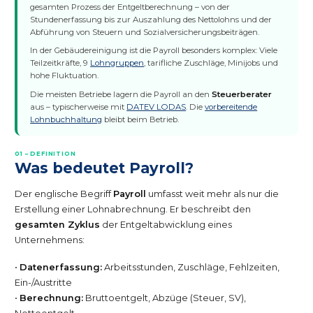
gesamten Prozess der Entgeltberechnung – von der
Stundenerfassung bis zur Auszahlung des Nettolohns und der
Abführung von Steuern und Sozialversicherungsbeiträgen.
In der Gebäudereinigung ist die Payroll besonders komplex: Viele
Teilzeitkräfte, 9
Lohngruppen
, tarifliche Zuschläge, Minijobs und
hohe Fluktuation.
Die meisten Betriebe lagern die Payroll an den
Steuerberater
aus – typischerweise mit
DATEV LODAS
. Die
vorbereitende
Lohnbuchhaltung
bleibt beim Betrieb.
01 – DEFINITION
Was bedeutet Payroll?
Der englische Begriff
Payroll
umfasst weit mehr als nur die
Erstellung einer Lohnabrechnung. Er beschreibt den
gesamten Zyklus
der Entgeltabwicklung eines
Unternehmens:
•
Datenerfassung:
Arbeitsstunden, Zuschläge, Fehlzeiten,
Ein-/Austritte
•
Berechnung:
Bruttoentgelt, Abzüge (Steuer, SV),