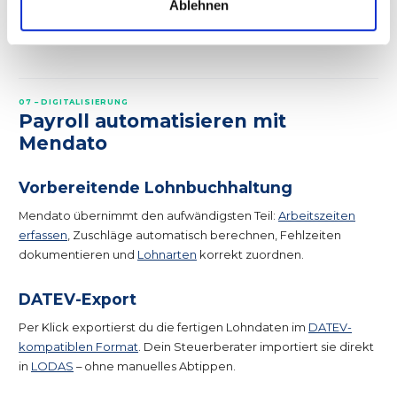
Ablehnen
Schwarzarbeit / nicht gemeldeter
Straftat, Bußgeld bis 500.000 €
MA
07 – DIGITALISIERUNG
Payroll automatisieren mit
Mendato
Vorbereitende Lohnbuchhaltung
Mendato übernimmt den aufwändigsten Teil:
Arbeitszeiten
erfassen
, Zuschläge automatisch berechnen, Fehlzeiten
dokumentieren und
Lohnarten
korrekt zuordnen.
DATEV-Export
Per Klick exportierst du die fertigen Lohndaten im
DATEV-
kompatiblen Format
. Dein Steuerberater importiert sie direkt
in
LODAS
– ohne manuelles Abtippen.