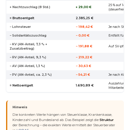
25 % auf 14,50
+ Nachtzuschlag (8 Std.)
+ 29,00 €
(steuerfrei!)
= Bruttoentgelt
2.385,25 €
− Lohnsteuer
− 198,42 €
Je nach Steue
− Solidaritätszuschlag
− 0,00 €
Entfällt für d
− KV (AN-Anteil, 7,3 % +
− 191,88 €
Auf SV-pflicht
Zusatzbeitrag)
− RV (AN-Anteil, 9,3 %)
− 219,22 €
− AV (AN-Anteil, 1,3 %)
− 30,63 €
− PV (AN-Anteil, ca. 2,3 %)
− 54,21 €
Je nach Kinde
Auszahlung a
= Nettoentgelt
1.690,89 €
Mitarbeiter
Hinweis
Die konkreten Werte hängen von Steuerklasse, Krankenkasse,
Kinderzahl und Bundesland ab. Das Beispiel zeigt die
Struktur
der Berechnung – die exakten Werte ermittelt der Steuerberater