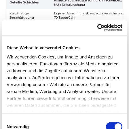
Korrekte Zuschlagsberechnung (Nachtarbeit, Übe
Geteilte Schichten
trotz Unterbrechung
Kurzfristige
Eigener Abrechnungskreis, Sozialversicherungsfrei
Beschäftigung
70 Tagen/Jahr
05 – ORGANISATION
Payroll intern vs. extern
Diese Webseite verwendet Cookies
Wir verwenden Cookies, um Inhalte und Anzeigen zu
personalisieren, Funktionen für soziale Medien anbieten
Intern (eigene Lohnbuchhaltung)
zu können und die Zugriffe auf unsere Website zu
Hoher Personalaufwand (Fachkraft nötig)
analysieren. Außerdem geben wir Informationen zu Ihrer
Software-Lizenzkosten (DATEV, Lexware etc.)
Verwendung unserer Website an unsere Partner für
Haftungsrisiko beim Betrieb
soziale Medien, Werbung und Analysen weiter. Unsere
Laufende Fortbildung (Gesetzänderungen)
Partner führen diese Informationen möglicherweise mit
weiteren Daten zusammen, die Sie ihnen bereitgestellt
Ab ca. 100+ Mitarbeitern wirtschaftlich
haben oder die sie im Rahmen Ihrer Nutzung der Dienste
gesammelt haben.
Einwilligungsauswahl
Extern (Steuerberater / Lohnbüro)
Notwendig