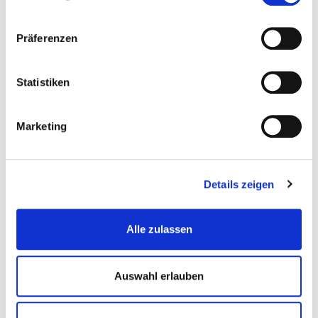
Kein eigenes Personal nötig
Haftung beim Steuerberater
Präferenzen
Immer aktuell (Gesetze, Beitragssätze)
Kosten: 10–25 € pro Abrechnung
Statistiken
Für die meisten Gebäudereiniger die beste Lösung
Marketing
06 – RISIKEN
Häufige Fehler & deren Folgen
Details zeigen
FEHLER
FOLGE
Alle zulassen
Falsche Lohngruppe
Zu niedriger Lohn → Nachzahlung
Minijob-Grenze überschritten
Rückwirkende SV-Pflicht
Auswahl erlauben
Lohnsteuernachforderung bei
Zuschlag falsch versteuert
Prüfung
SV-Meldung verspätet
Säumniszuschlag, Maßregelung