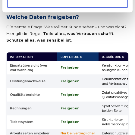
sauber zu organisieren.
Welche Daten freigeben?
Die zentrale Frage: Was soll der Kunde sehen – und was nicht?
Hier gilt die Regel:
Teile alles, was Vertrauen schafft.
Schütze alles, was sensibel ist.
INFORMATION
EMPFEHLUNG
BEGRÜNDUNG
Einsatzübersicht (wer
Kernfunktion – beant
Freigeben
war wann da)
häufigste Kundenfra
Dokumentation für 
Leistungsnachweise
Freigeben
und Vertragsnachwei
Zeigt proaktives
Qualitätsberichte
Freigeben
Qualitätsmanageme
Spart Verwaltungsau
Rechnungen
Freigeben
beiden Seiten
Strukturierter
Ticketsystem
Freigeben
Reklamationsprozess
Arbeitszeiten einzelner
Nur bei vertraglicher
Datenschutzrelevant 