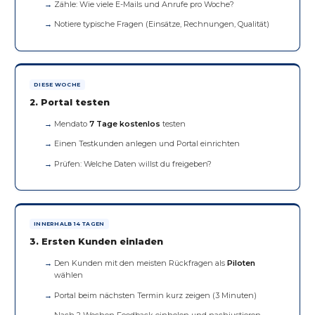
Zähle: Wie viele E-Mails und Anrufe pro Woche?
Notiere typische Fragen (Einsätze, Rechnungen, Qualität)
DIESE WOCHE
2. Portal testen
Mendato
7 Tage kostenlos
testen
Einen Testkunden anlegen und Portal einrichten
Prüfen: Welche Daten willst du freigeben?
INNERHALB 14 TAGEN
3. Ersten Kunden einladen
Den Kunden mit den meisten Rückfragen als
Piloten
wählen
Portal beim nächsten Termin kurz zeigen (3 Minuten)
Nach 2 Wochen Feedback einholen und nachjustieren