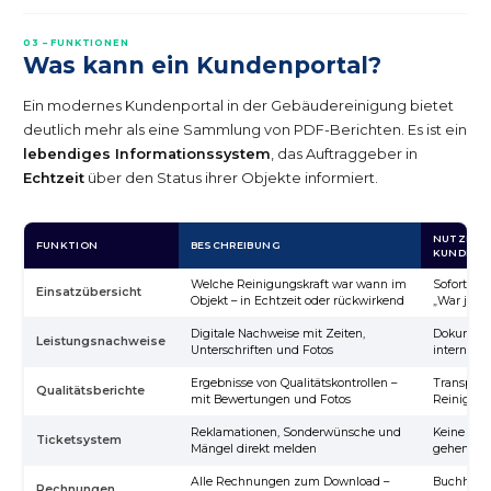
03 – FUNKTIONEN
Was kann ein Kundenportal?
Ein modernes Kundenportal in der Gebäudereinigung bietet
deutlich mehr als eine Sammlung von PDF-Berichten. Es ist ein
lebendiges Informationssystem
, das Auftraggeber in
Echtzeit
über den Status ihrer Objekte informiert.
NUTZEN 
FUNKTION
BESCHREIBUNG
KUNDEN
Welche Reinigungskraft war wann im
Sofortige 
Einsatzübersicht
Objekt – in Echtzeit oder rückwirkend
„War jema
Digitale Nachweise mit Zeiten,
Dokumenta
Leistungsnachweise
Unterschriften und Fotos
interne C
Ergebnisse von Qualitätskontrollen –
Transpare
Qualitätsberichte
mit Bewertungen und Fotos
Reinigung
Reklamationen, Sonderwünsche und
Keine Be
Ticketsystem
Mängel direkt melden
gehen ver
Alle Rechnungen zum Download –
Buchhaltu
Rechnungen