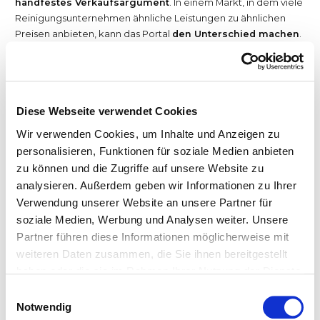
handfestes Verkaufsargument
. In einem Markt, in dem viele
Reinigungsunternehmen ähnliche Leistungen zu ähnlichen
Preisen anbieten, kann das Portal
den Unterschied machen
.
In der Akquise
Beim Erstgespräch oder bei der Objektbesichtigung zeigst du
das Kundenportal auf dem Tablet: „So sehen deine
Diese Webseite verwendet Cookies
Einsatzübersichten aus. Hier findest du deine
Wir verwenden Cookies, um Inhalte und Anzeigen zu
Qualitätsberichte. Und hier kannst du direkt ein Ticket
personalisieren, Funktionen für soziale Medien anbieten
schreiben, wenn etwas nicht stimmt.“ Das ist überzeugender
zu können und die Zugriffe auf unsere Website zu
als jede Imagebroschüre. Der Kunde sieht sofort:
Hier läuft es
analysieren. Außerdem geben wir Informationen zu Ihrer
professionell.
Verwendung unserer Website an unsere Partner für
soziale Medien, Werbung und Analysen weiter. Unsere
Bei Ausschreibungen
Partner führen diese Informationen möglicherweise mit
Immer mehr Auftraggeber – vor allem
öffentliche
weiteren Daten zusammen, die Sie ihnen bereitgestellt
Einrichtungen und größere Unternehmen
– setzen
digitale
haben oder die sie im Rahmen Ihrer Nutzung der Dienste
Dokumentation
in Ausschreibungen voraus. Ein Kundenportal
gesammelt haben.
beantwortet die Frage „Wie wird die Leistung dokumentiert?“
Einwilligungsauswahl
Notwendig
auf einen Blick. Das ist ein
handfester Wettbewerbsvorteil
,