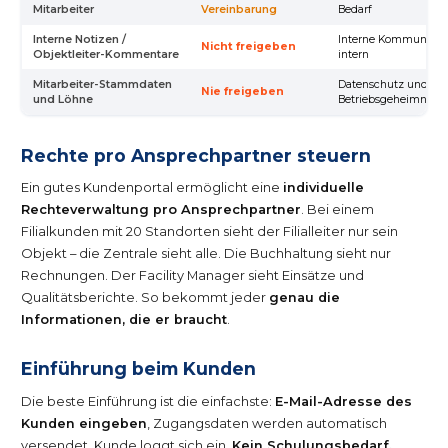
Mitarbeiter
Vereinbarung
Bedarf
Interne Notizen /
Interne Kommunikati
Nicht freigeben
Objektleiter-Kommentare
intern
Mitarbeiter-Stammdaten
Datenschutz und
Nie freigeben
und Löhne
Betriebsgeheimnis
Rechte pro Ansprechpartner steuern
Ein gutes Kundenportal ermöglicht eine
individuelle
Rechteverwaltung pro Ansprechpartner
. Bei einem
Filialkunden mit 20 Standorten sieht der Filialleiter nur sein
Objekt – die Zentrale sieht alle. Die Buchhaltung sieht nur
Rechnungen. Der Facility Manager sieht Einsätze und
Qualitätsberichte. So bekommt jeder
genau die
Informationen, die er braucht
.
Einführung beim Kunden
Die beste Einführung ist die einfachste:
E-Mail-Adresse des
Kunden eingeben
, Zugangsdaten werden automatisch
versendet, Kunde loggt sich ein.
Kein Schulungsbedarf,