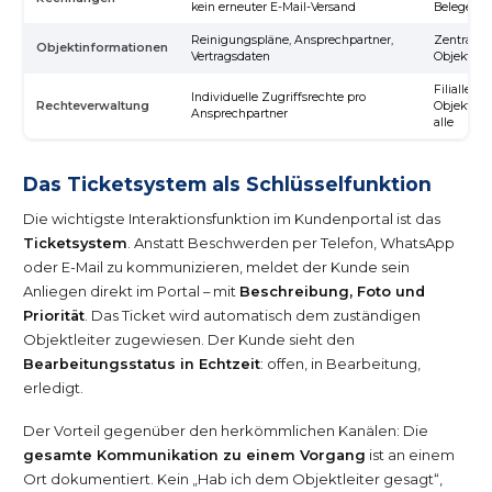
kein erneuter E-Mail-Versand
Belege sof
Reinigungspläne, Ansprechpartner,
Zentraler O
Objektinformationen
Vertragsdaten
Objektdat
Filialleite
Individuelle Zugriffsrechte pro
Rechteverwaltung
Objekt, Ze
Ansprechpartner
alle
Das Ticketsystem als Schlüsselfunktion
Die wichtigste Interaktionsfunktion im Kundenportal ist das
Ticketsystem
. Anstatt Beschwerden per Telefon, WhatsApp
oder E-Mail zu kommunizieren, meldet der Kunde sein
Anliegen direkt im Portal – mit
Beschreibung, Foto und
Priorität
. Das Ticket wird automatisch dem zuständigen
Objektleiter zugewiesen. Der Kunde sieht den
Bearbeitungsstatus in Echtzeit
: offen, in Bearbeitung,
erledigt.
Der Vorteil gegenüber den herkömmlichen Kanälen: Die
gesamte Kommunikation zu einem Vorgang
ist an einem
Ort dokumentiert. Kein „Hab ich dem Objektleiter gesagt“,