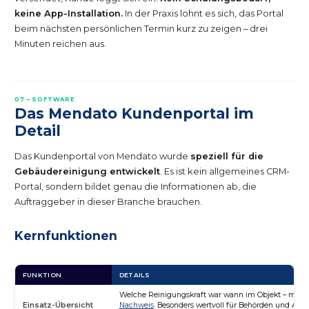
keine App-Installation.
In der Praxis lohnt es sich, das Portal
beim nächsten persönlichen Termin kurz zu zeigen – drei
Minuten reichen aus.
07 – SOFTWARE
Das Mendato Kundenportal im
Detail
Das Kundenportal von Mendato wurde
speziell für die
Gebäudereinigung entwickelt
. Es ist kein allgemeines CRM-
Portal, sondern bildet genau die Informationen ab, die
Auftraggeber in dieser Branche brauchen.
Kernfunktionen
FUNKTION
DETAILS
Welche Reinigungskraft war wann im Objekt – mit
G
Einsatz-Übersicht
Nachweis
. Besonders wertvoll für Behörden und Auf