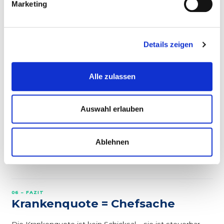
Marketing
05 – DIGITALE LÖSUNG
Krankenquote tracken mit
Mendato
Details zeigen
Mendato berechnet die Krankenquote automatisch – pro
Alle zulassen
Mitarbeiter, pro Objekt, pro Monat. So erkennst du
Muster und kannst gezielt gegensteuern.
Auswahl erlauben
✓ Mendato-Vorteil
Fehlzeiten-Dashboard
: Krankenquote auf einen Blick.
Ablehnen
Trend-Analyse zeigt, ob Maßnahmen wirken.
06 – FAZIT
Krankenquote = Chefsache