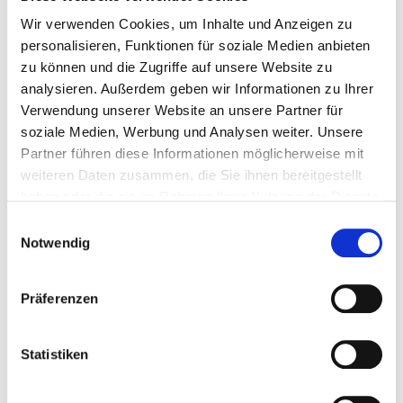
✔ Wirksame Maßnahmen
Wir verwenden Cookies, um Inhalte und Anzeigen zu
Betriebliches Gesundheitsmanagement (BGM)
personalisieren, Funktionen für soziale Medien anbieten
zu können und die Zugriffe auf unsere Website zu
Ergonomische Geräte und Arbeitsmittel
analysieren. Außerdem geben wir Informationen zu Ihrer
Wertschätzende Führung durch
Objektleiter
Verwendung unserer Website an unsere Partner für
Rückkehrgespräche nach Krankheit (BEM)
soziale Medien, Werbung und Analysen weiter. Unsere
Realistische Arbeitsbelastung
Partner führen diese Informationen möglicherweise mit
weiteren Daten zusammen, die Sie ihnen bereitgestellt
haben oder die sie im Rahmen Ihrer Nutzung der Dienste
gesammelt haben.
⚠ Was nicht hilft
Einwilligungsauswahl
Notwendig
Druck und Kontrolle (erhöht Fluktuation)
Krankmeldung nur mit Attest ab Tag 1 (zerstört
Vertrauen)
Präferenzen
Ignorieren des Problems (wird schlimmer)
Prämien für Anwesenheit ohne BGM
Statistiken