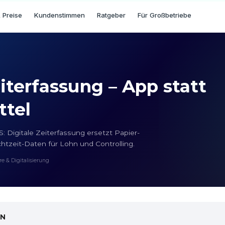
 Preise
Kundenstimmen
Ratgeber
Für Großbetriebe
eiterfassung – App statt
ttel
 Digitale Zeiterfassung ersetzt Papier-
chtzeit-Daten für Lohn und Controlling.
e & Digitalisierung
ON