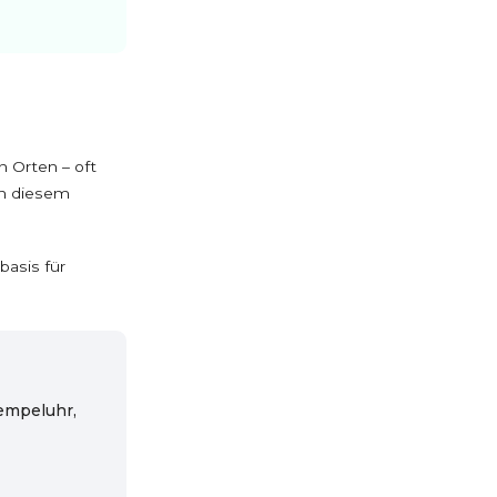
 Orten – oft
in diesem
basis für
empeluhr,