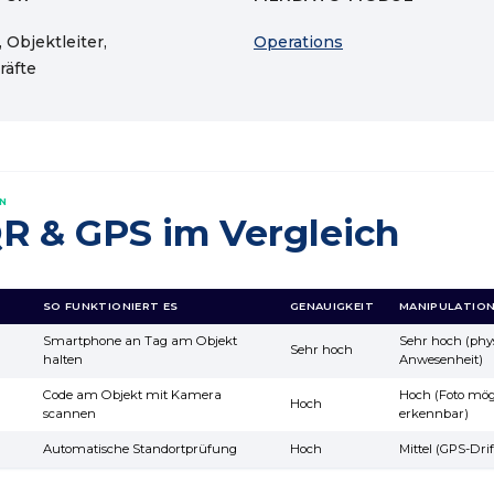
 Objektleiter,
Operations
räfte
N
R & GPS im Vergleich
SO FUNKTIONIERT ES
GENAUIGKEIT
MANIPULATION
Smartphone an Tag am Objekt
Sehr hoch (phy
Sehr hoch
halten
Anwesenheit)
Code am Objekt mit Kamera
Hoch (Foto mögl
Hoch
scannen
erkennbar)
Automatische Standortprüfung
Hoch
Mittel (GPS-Dri