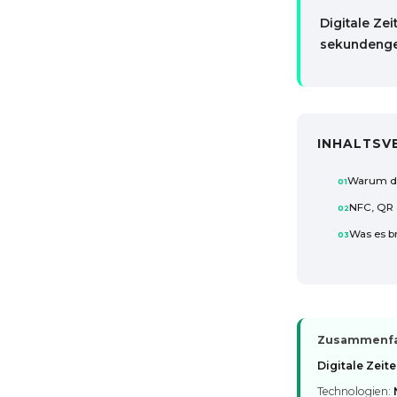
Digitale Ze
sekundengen
INHALTSV
Warum dig
NFC, QR 
Was es b
Zusammenfass
Digitale Zeit
Technologien: