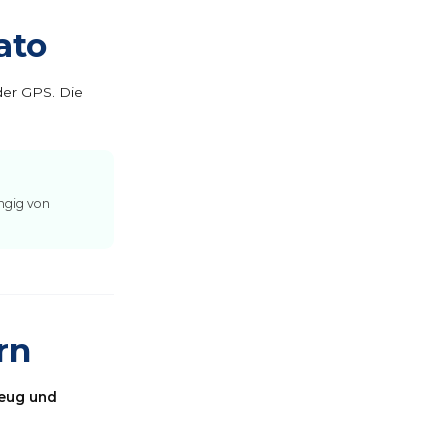
ato
der GPS. Die
ängig von
rn
zeug und