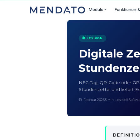
Module
Funktionen &
📚 LEXIKON
Digitale Z
Stundenze
NFC-Tag, QR-Code oder GPS:
Stundenzettel und liefert E
19. Februar 2026
5 Min. Lesezeit
Softwar
DEFINITI