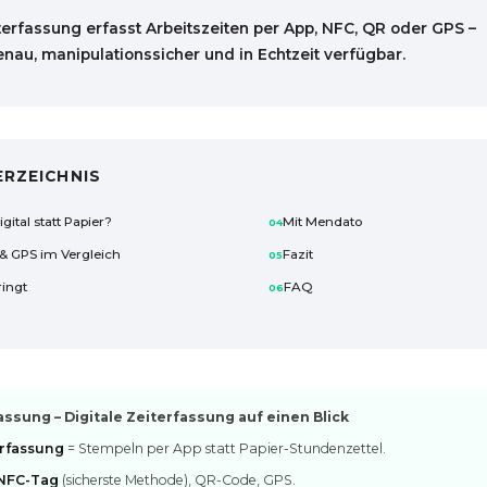
iterfassung erfasst Arbeitszeiten per App, NFC, QR oder GPS –
au, manipulationssicher und in Echtzeit verfügbar.
ERZEICHNIS
ital statt Papier?
Mit Mendato
& GPS im Vergleich
Fazit
ringt
FAQ
ung – Digitale Zeiterfassung auf einen Blick
erfassung
= Stempeln per App statt Papier-Stundenzettel.
NFC-Tag
(sicherste Methode), QR-Code, GPS.