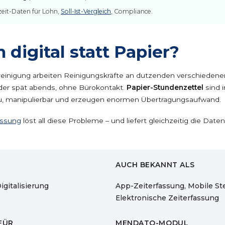
zeit-Daten für Lohn,
Soll-Ist-Vergleich
, Compliance.
digital statt Papier?
einigung arbeiten Reinigungskräfte an dutzenden verschiedenen
der spät abends, ohne Bürokontakt.
Papier-Stundenzettel
sind 
u, manipulierbar und erzeugen enormen Übertragungsaufwand.
assung
löst all diese Probleme – und liefert gleichzeitig die Daten
AUCH BEKANNT ALS
igitalisierung
App-Zeiterfassung, Mobile St
Elektronische Zeiterfassung
FÜR
MENDATO-MODUL