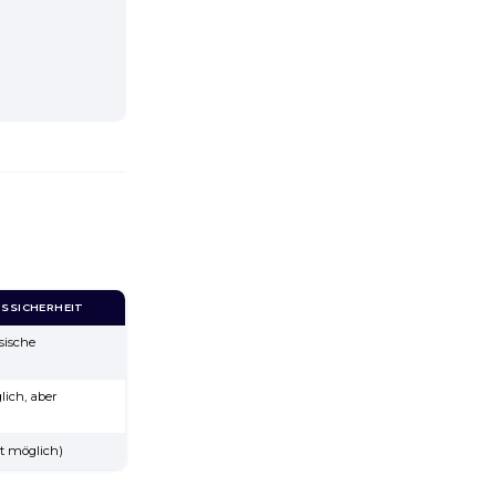
S­SICHERHEIT
sische
ich, aber
ft möglich)