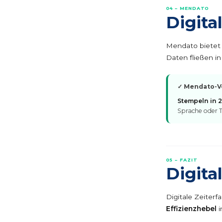
04 – MENDATO
Digita
Mendato bietet
Daten fließen in
✓ Mendato-Vo
Stempeln in 
Sprache oder Te
05 – FAZIT
Digita
Digitale Zeiterf
Effizienzhebel
i