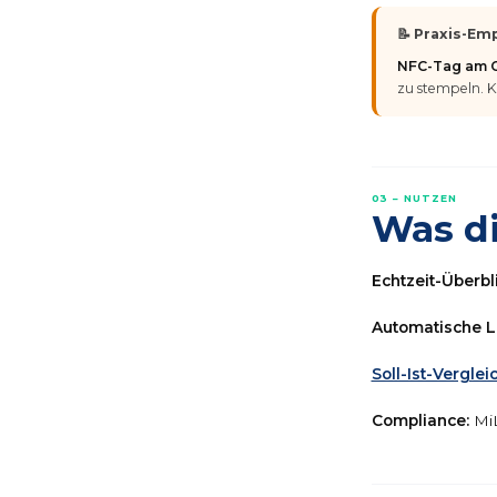
📝 Praxis-Em
NFC-Tag am 
zu stempeln. K
03 – NUTZEN
Was di
Echtzeit-Überbl
Automatische L
Soll-Ist-Verglei
Compliance:
MiL