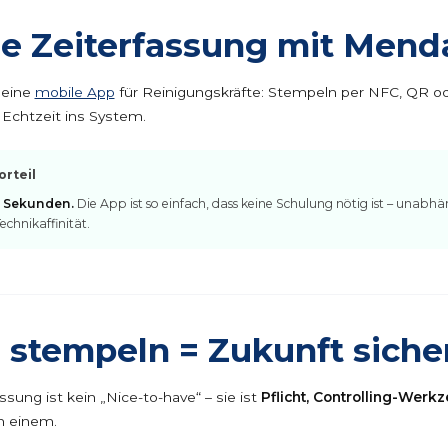
le Zeiterfassung mit Mend
 eine
mobile App
für Reinigungskräfte: Stempeln per NFC, QR o
 Echtzeit ins System.
rteil
2 Sekunden.
Die App ist so einfach, dass keine Schulung nötig ist – unabh
chnikaffinität.
l stempeln = Zukunft siche
assung ist kein „Nice-to-have“ – sie ist
Pflicht, Controlling-Werk
n einem.