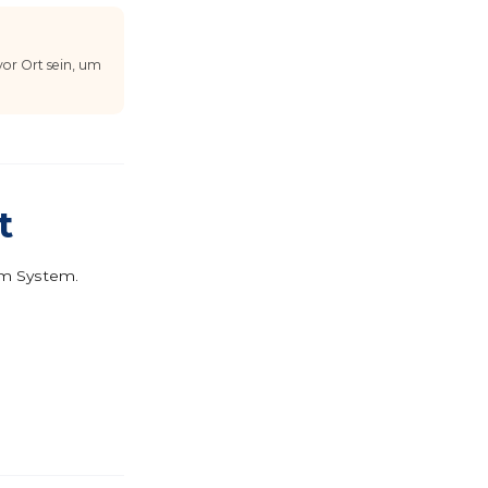
vor Ort sein, um
t
im System.