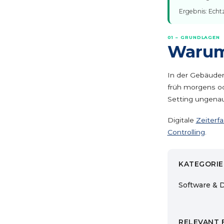
Ergebnis: Echt
01 – GRUNDLAGEN
Warum 
In der Gebäuder
früh morgens o
Setting ungena
Digitale
Zeiterf
Controlling
.
KATEGORIE
Software & D
RELEVANT 