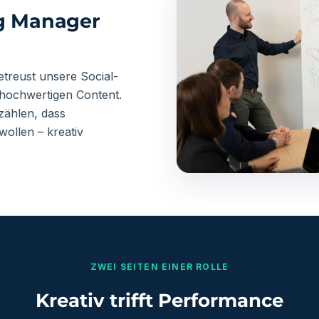
ng Manager
etreust unsere Social-
 hochwertigen Content.
zählen, dass
ollen – kreativ
ZWEI SEITEN EINER ROLLE
Kreativ trifft Performance